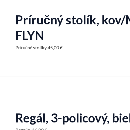
Príručný stolík, kov
FLYN
Príručné stolíky
45,00
€
Regál, 3-policový, b
Botníky
16,00
€