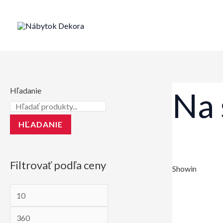
Preskočiť
na
obsah
Hľadanie
Na 
HĽADANIE
Filtrovať podľa ceny
Showing all 12 
M
M
i
a