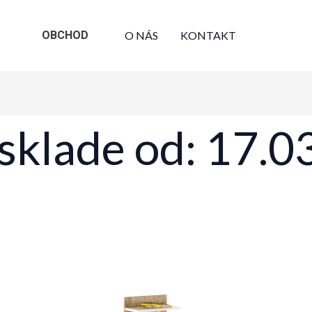
OBCHOD
O NÁS
KONTAKT
sklade od: 17.0
Sorted
results
by
latest