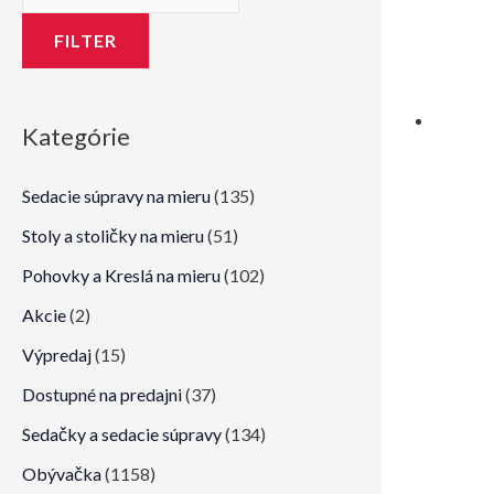
n
x
i
i
FILTER
m
m
á
á
Kategórie
l
l
n
n
Sedacie súpravy na mieru
(135)
a
a
Stoly a stoličky na mieru
(51)
c
c
Pohovky a Kreslá na mieru
(102)
e
e
Akcie
(2)
n
n
a
a
Výpredaj
(15)
Dostupné na predajni
(37)
Sedačky a sedacie súpravy
(134)
Obývačka
(1158)