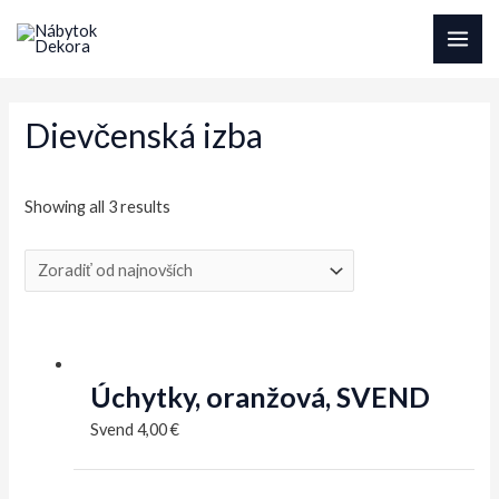
Preskočiť
na
MAI
obsah
ME
Dievčenská izba
Sorted
Showing all 3 results
by
latest
Úchytky, oranžová, SVEND
Svend
4,00
€