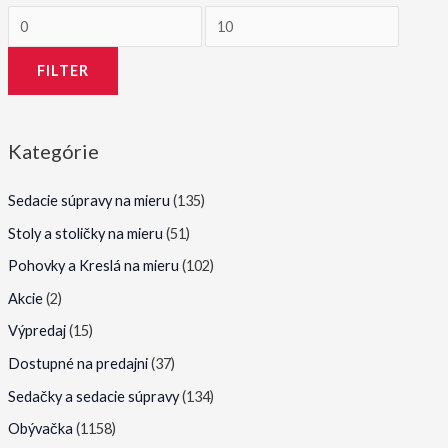
M
M
i
a
FILTER
n
x
i
i
m
m
Kategórie
á
á
l
l
Sedacie súpravy na mieru
(135)
n
n
Stoly a stoličky na mieru
(51)
a
a
Pohovky a Kreslá na mieru
(102)
c
c
Akcie
(2)
e
e
Výpredaj
(15)
n
n
Dostupné na predajni
(37)
a
a
Sedačky a sedacie súpravy
(134)
Obývačka
(1158)