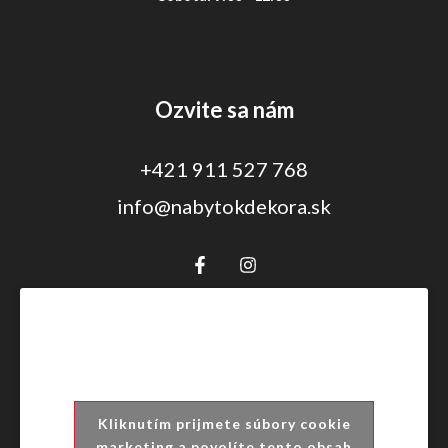
Ozvite sa nám
+421 911 527 768
info@nabytokdekora.sk
Kliknutím prijmete súbory cookie
marketing a povolíte tento obsah