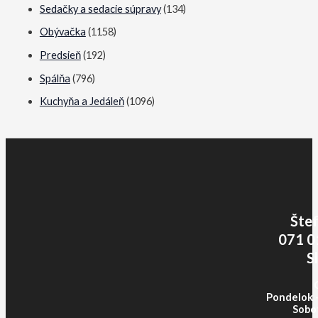
Sedačky a sedacie súpravy
(134)
Obývačka
(1158)
Predsieň
(192)
Spálňa
(796)
Kuchyňa a Jedáleň
(1096)
Šte
071 0
S
Pondelok -
Sobot