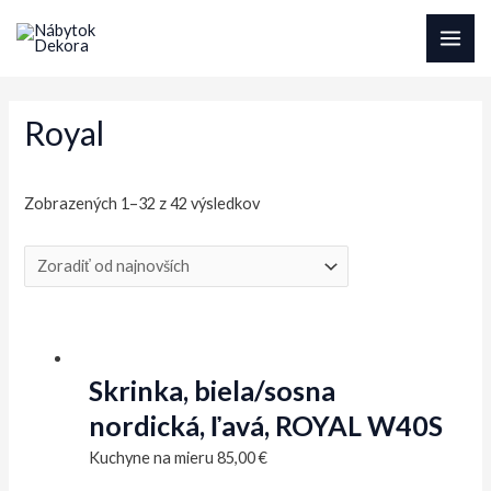
Preskočiť
na
MAI
obsah
ME
Royal
Sorted
Zobrazených 1–32 z 42 výsledkov
by
latest
Skrinka, biela/sosna
nordická, ľavá, ROYAL W40S
Kuchyne na mieru
85,00
€