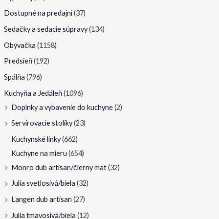
n
n
Dostupné na predajni
(37)
a
a
Sedačky a sedacie súpravy
(134)
Obývačka
(1158)
Predsieň
(192)
Spálňa
(796)
Kuchyňa a Jedáleň
(1096)
Doplnky a vybavenie do kuchyne
(2)
Servírovacie stolíky
(23)
Kuchynské linky
(662)
Kuchyne na mieru
(654)
Monro dub artisan/čierny mat
(32)
Julia svetlosivá/biela
(32)
Langen dub artisan
(27)
Julia tmavosivá/biela
(12)