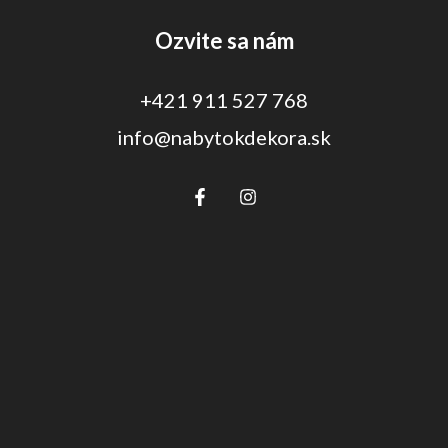
Ozvite sa nám
+421 911 527 768
info@nabytokdekora.sk