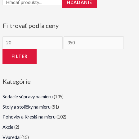
HĽADANIE
Filtrovať podľa ceny
M
M
i
a
FILTER
n
x
i
i
m
m
Kategórie
á
á
l
l
Sedacie súpravy na mieru
(135)
n
n
Stoly a stoličky na mieru
(51)
a
a
Pohovky a Kreslá na mieru
(102)
c
c
Akcie
(2)
e
e
Výpredaj
(15)