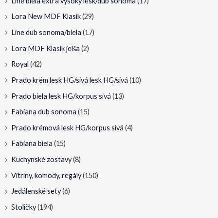
Line biela extra vysoký lesk/dub sonoma
(17)
Lora New MDF Klasik
(29)
Line dub sonoma/biela
(17)
Lora MDF Klasik jelša
(2)
Royal
(42)
Prado krém lesk HG/sivá lesk HG/sivá
(10)
Prado biela lesk HG/korpus sivá
(13)
Fabiana dub sonoma
(15)
Prado krémová lesk HG/korpus sivá
(4)
Fabiana biela
(15)
Kuchynské zostavy
(8)
Vitríny, komody, regály
(150)
Jedálenské sety
(6)
Stoličky
(194)