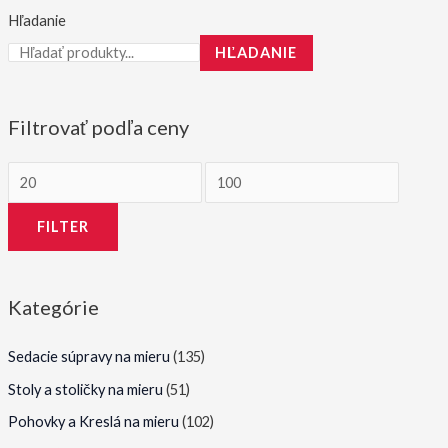
Hľadanie
HĽADANIE
Filtrovať podľa ceny
M
M
i
a
FILTER
n
x
i
i
m
m
Kategórie
á
á
l
l
Sedacie súpravy na mieru
(135)
n
n
Stoly a stoličky na mieru
(51)
a
a
Pohovky a Kreslá na mieru
(102)
c
c