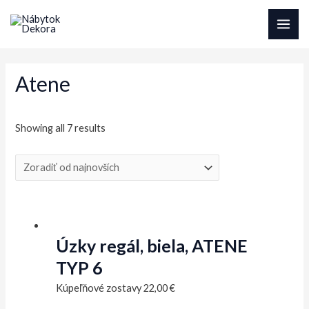
Preskočiť
na
MAI
obsah
ME
Atene
Sorted
Showing all 7 results
by
latest
Úzky regál, biela, ATENE
TYP 6
Kúpeľňové zostavy
22,00
€