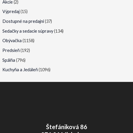
Akcie
(2)
e
e
Výpredaj
(15)
n
n
Dostupné na predajni
(37)
a
a
Sedačky a sedacie súpravy
(134)
Obývačka
(1158)
Predsieň
(192)
Spálňa
(796)
Kuchyňa a Jedáleň
(1096)
Štefániková 86