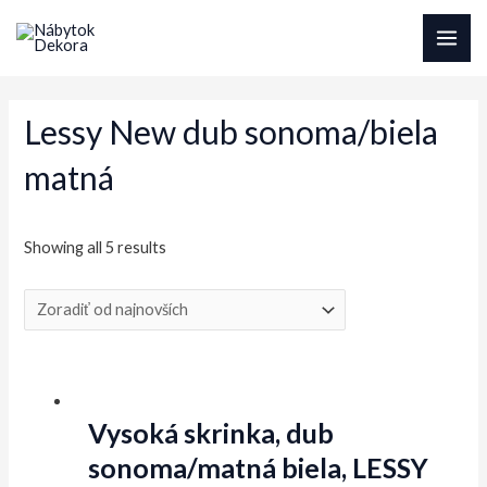
Preskočiť
na
MAI
obsah
ME
Lessy New dub sonoma/biela
matná
Sorted
Showing all 5 results
by
latest
Vysoká skrinka, dub
sonoma/matná biela, LESSY