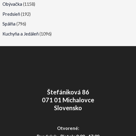
Obývačka
(1158)
Predsieň
(192)
Spálňa
(796)
Kuchyňa a Jedáleň
(1096)
Štefániková 86
071 01 Michalovce
Slovensko
Otvorené: