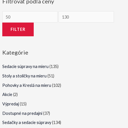
Filtrovať podľa ceny
M
M
i
a
FILTER
n
x
i
i
m
m
Kategórie
á
á
l
l
Sedacie súpravy na mieru
(135)
n
n
Stoly a stoličky na mieru
(51)
a
a
Pohovky a Kreslá na mieru
(102)
c
c
Akcie
(2)
e
e
Výpredaj
(15)
n
n
Dostupné na predajni
(37)
a
a
Sedačky a sedacie súpravy
(134)