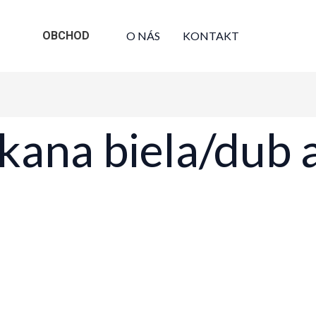
OBCHOD
O NÁS
KONTAKT
kana biela/dub 
Sorted
esults
by
latest