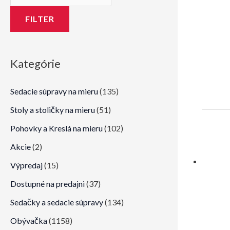
n
x
i
i
FILTER
m
m
á
á
Kategórie
l
l
n
n
Sedacie súpravy na mieru
(135)
a
a
Stoly a stoličky na mieru
(51)
c
c
Pohovky a Kreslá na mieru
(102)
e
e
Akcie
(2)
n
n
a
a
Výpredaj
(15)
Dostupné na predajni
(37)
Sedačky a sedacie súpravy
(134)
Obývačka
(1158)