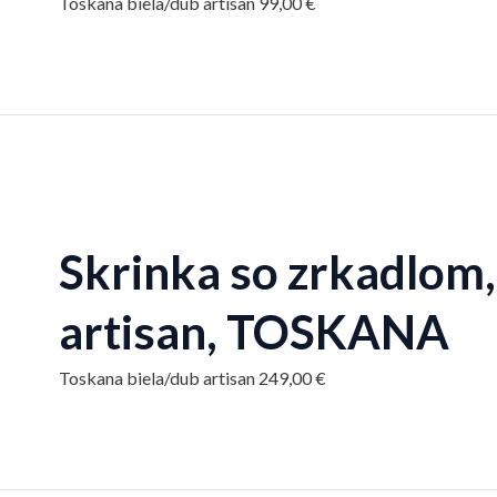
Toskana biela/dub artisan
99,00
€
Skrinka so zrkadlom,
artisan, TOSKANA
Toskana biela/dub artisan
249,00
€