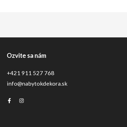
Ozvite sa nám
+421 911 527 768
info@nabytokdekora.sk