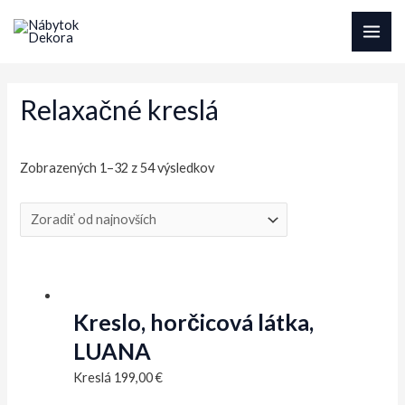
Preskočiť
na
MAI
obsah
ME
Relaxačné kreslá
Sorted
Zobrazených 1–32 z 54 výsledkov
by
latest
Kreslo, horčicová látka,
LUANA
Kreslá
199,00
€