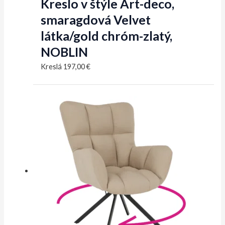
Kreslo v štýle Art-deco,
smaragdová Velvet
látka/gold chróm-zlatý,
NOBLIN
Kreslá
197,00
€