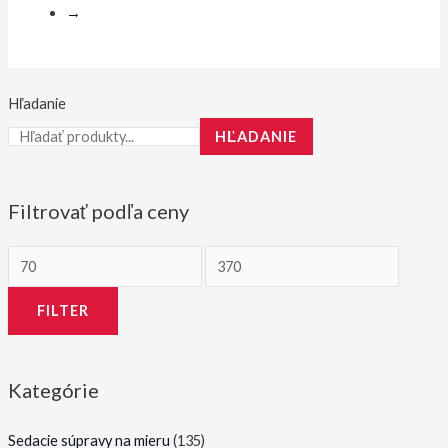
→
Hľadanie
HĽADANIE
Filtrovať podľa ceny
M
M
i
a
FILTER
n
x
i
i
m
m
Kategórie
á
á
l
l
Sedacie súpravy na mieru
(135)