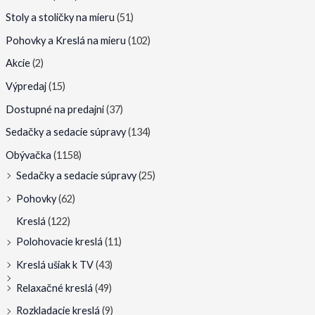
n
n
Stoly a stoličky na mieru
(51)
a
a
Pohovky a Kreslá na mieru
(102)
c
c
Akcie
(2)
e
e
Výpredaj
(15)
n
n
Dostupné na predajni
(37)
a
a
Sedačky a sedacie súpravy
(134)
Obývačka
(1158)
Sedačky a sedacie súpravy
(25)
Pohovky
(62)
Kreslá
(122)
Polohovacie kreslá
(11)
Kreslá ušiak k TV
(43)
Relaxačné kreslá
(49)
Rozkladacie kreslá
(9)