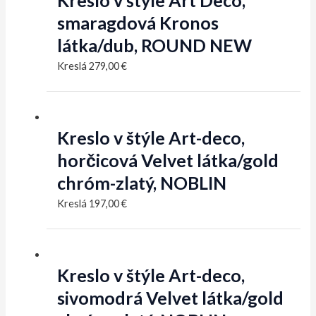
Kreslo v štýle Art Deco,
smaragdová Kronos
látka/dub, ROUND NEW
Kreslá
279,00
€
Kreslo v štýle Art-deco,
horčicová Velvet látka/gold
chróm-zlatý, NOBLIN
Kreslá
197,00
€
Kreslo v štýle Art-deco,
sivomodrá Velvet látka/gold