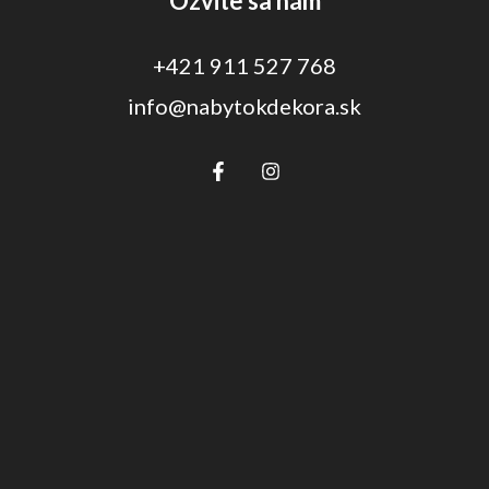
Ozvite sa nám
+421 911 527 768
info@nabytokdekora.sk