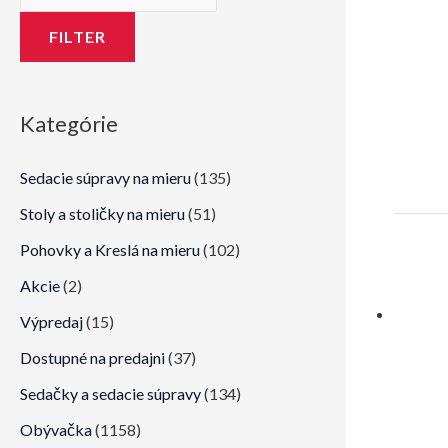
n
x
i
i
FILTER
m
m
á
á
Kategórie
l
l
n
n
Sedacie súpravy na mieru
(135)
a
a
Stoly a stoličky na mieru
(51)
c
c
Pohovky a Kreslá na mieru
(102)
e
e
Akcie
(2)
n
n
a
a
Výpredaj
(15)
Dostupné na predajni
(37)
Sedačky a sedacie súpravy
(134)
Obývačka
(1158)