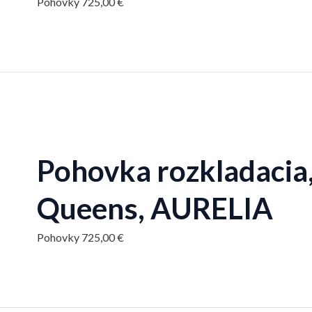
Pohovky
725,00
€
Pohovka rozkladacia,
Queens, AURELIA
Pohovky
725,00
€