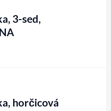
a, 3-sed,
ANA
a, horčicová