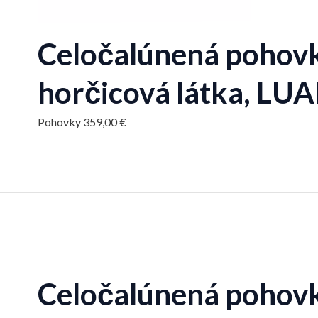
Celočalúnená pohovk
horčicová látka, LU
Pohovky
359,00
€
Celočalúnená pohovk