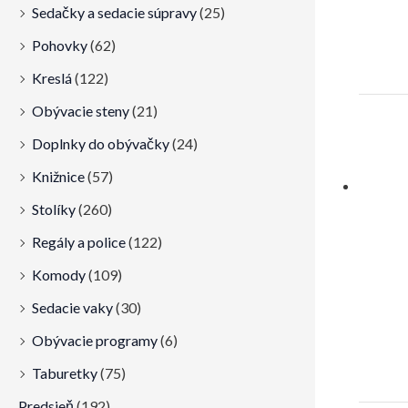
Sedačky a sedacie súpravy
(25)
Pohovky
(62)
Kreslá
(122)
Obývacie steny
(21)
Doplnky do obývačky
(24)
Knižnice
(57)
Stolíky
(260)
Regály a police
(122)
Komody
(109)
Sedacie vaky
(30)
Obývacie programy
(6)
Taburetky
(75)
Predsieň
(192)