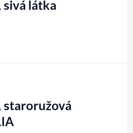
 sivá látka
, staroružová
LIA