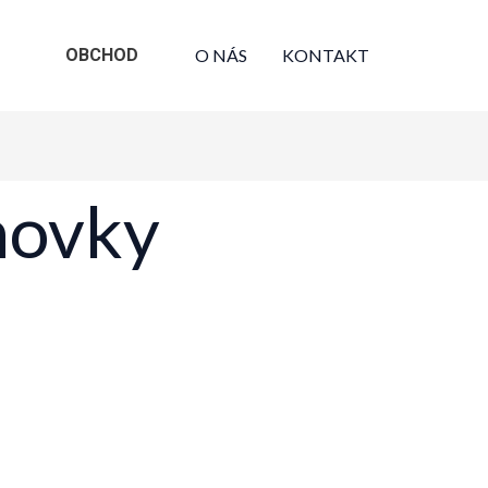
OBCHOD
O NÁS
KONTAKT
hovky
Sorted
–32 z 75 výsledkov
by
latest