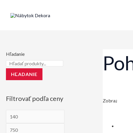
Preskočiť
na
obsah
Hľadanie
Po
HĽADANIE
Filtrovať podľa ceny
Zobrazených 1
M
M
i
a