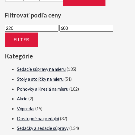
Filtrovať podľa ceny
M
M
i
a
FILTER
n
x
i
i
Kategórie
m
m
Sedacie súpravy na mieru
(135)
á
á
Stoly a stoličky na mieru
(51)
l
l
Pohovky a Kreslá na mieru
(102)
n
n
a
a
Akcie
(2)
c
c
Výpredaj
(15)
e
e
Dostupné na predajni
(37)
n
n
Sedačky a sedacie súpravy
(134)
a
a