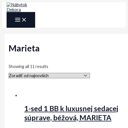
Preskočiť
na
obsah
MAIN
MENU
Marieta
Sorted
Showing all 11 results
by
latest
1-sed 1 BB k luxusnej sedacej
súprave, béžová, MARIETA