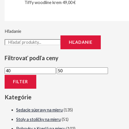
Tiffy woodline krem
49,00
€
Hľadanie
HĽADANIE
Filtrovať podľa ceny
M
M
i
a
FILTER
n
x
i
i
Kategórie
m
m
Sedacie súpravy na mieru
(135)
á
á
Stoly a stoličky na mieru
(51)
l
l
Pohovky a Kreslá na mieru
(102)
n
n