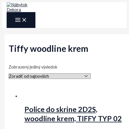
Preskočiť
na
obsah
MAIN
MENU
Tiffy woodline krem
Zobrazený jediný výsledok
Police do skrine 2D2S,
woodline krem, TIFFY TYP 02