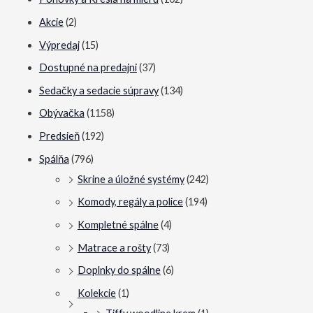
a
a
Akcie
(2)
c
c
Výpredaj
(15)
e
e
Dostupné na predajni
(37)
n
n
Sedačky a sedacie súpravy
(134)
a
a
Obývačka
(1158)
Predsieň
(192)
Spálňa
(796)
Skrine a úložné systémy
(242)
Komody, regály a police
(194)
Kompletné spálne
(4)
Matrace a rošty
(73)
Doplnky do spálne
(6)
Kolekcie
(1)