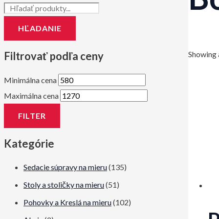
HĽADANIE
Filtrovať podľa ceny
Showing a
Minimálna cena
Maximálna cena
FILTER
Kategórie
Sedacie súpravy na mieru
(135)
Stoly a stoličky na mieru
(51)
Pohovky a Kreslá na mieru
(102)