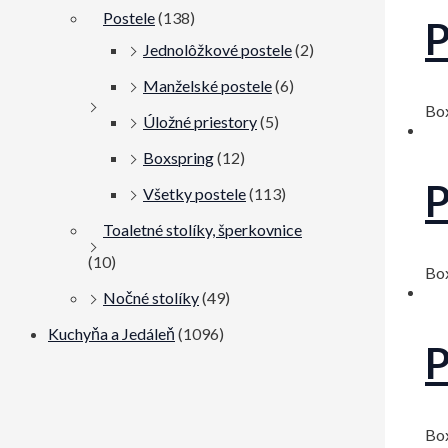
Postele
(138)
P
Jednolôžkové postele
(2)
Manželské postele
(6)
Bo
Úložné priestory
(5)
Boxspring
(12)
P
Všetky postele
(113)
Toaletné stolíky, šperkovnice
(10)
Bo
Nočné stolíky
(49)
Kuchyňa a Jedáleň
(1096)
P
Bo