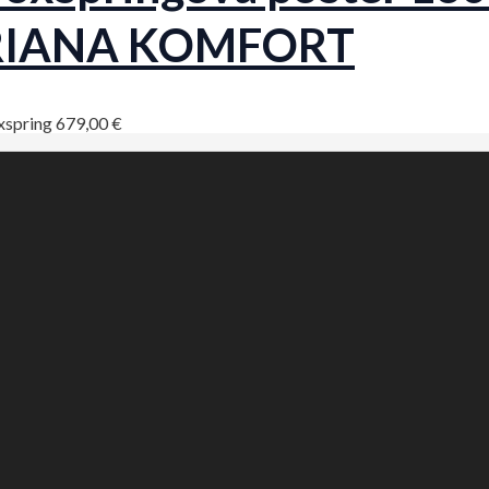
RIANA KOMFORT
xspring
679,00
€