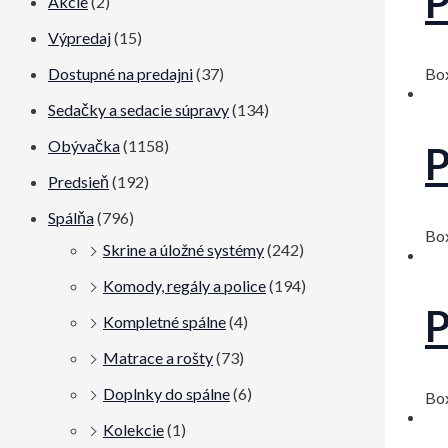
P
Akcie
(2)
Výpredaj
(15)
Dostupné na predajni
(37)
Bo
Sedačky a sedacie súpravy
(134)
Obývačka
(1158)
P
Predsieň
(192)
Spálňa
(796)
Bo
Skrine a úložné systémy
(242)
Komody, regály a police
(194)
P
Kompletné spálne
(4)
Matrace a rošty
(73)
Doplnky do spálne
(6)
Bo
Kolekcie
(1)