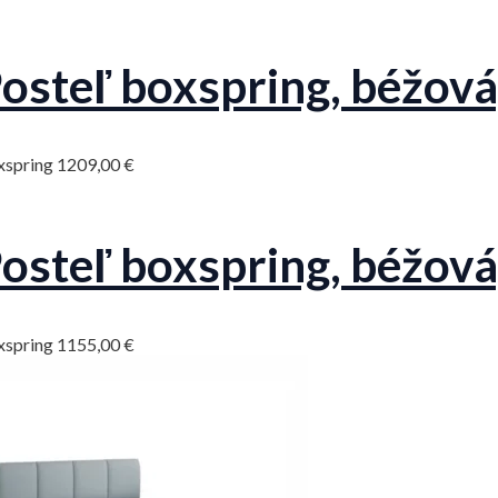
osteľ boxspring, béžov
xspring
1209,00
€
osteľ boxspring, béžov
xspring
1155,00
€