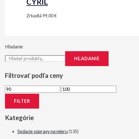
CYRIL
Zrkadlá
99,00
€
Hľadanie
HĽADANIE
Filtrovať podľa ceny
M
M
i
a
FILTER
n
x
i
i
Kategórie
m
m
Sedacie súpravy na mieru
(135)
á
á