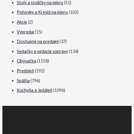
Stoly a stoličky na mieru
(51)
l
l
Pohovky a Kreslá na mieru
(102)
n
n
a
a
Akcie
(2)
c
c
Výpredaj
(15)
e
e
Dostupné na predajni
(37)
n
n
Sedačky a sedacie súpravy
(134)
a
a
Obývačka
(1158)
Predsieň
(192)
Spálňa
(796)
Kuchyňa a Jedáleň
(1096)