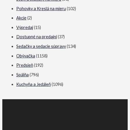
l
l
Pohovky a Kreslá na mieru
(102)
n
n
a
a
Akcie
(2)
c
c
Výpredaj
(15)
e
e
Dostupné na predajni
(37)
n
n
Sedačky a sedacie súpravy
(134)
a
a
Obývačka
(1158)
Predsieň
(192)
Spálňa
(796)
Kuchyňa a Jedáleň
(1096)