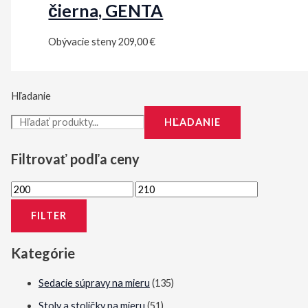
čierna, GENTA
Obývacie steny
209,00
€
Hľadanie
HĽADANIE
Filtrovať podľa ceny
M
M
i
a
FILTER
n
x
i
i
Kategórie
m
m
Sedacie súpravy na mieru
(135)
á
á
Stoly a stoličky na mieru
(51)