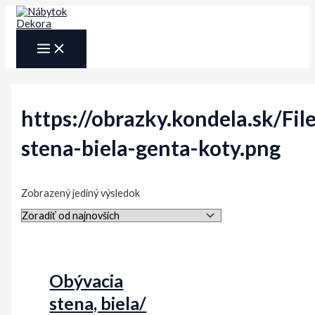
Preskočiť
na
obsah
MAIN
MENU
https://obrazky.kondela.sk/F
stena-biela-genta-koty.png
Zobrazený jediný výsledok
Obývacia
stena, biela/