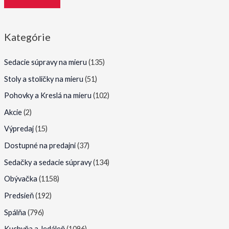
i
i
m
m
Kategórie
á
á
l
l
Sedacie súpravy na mieru
(135)
n
n
Stoly a stoličky na mieru
(51)
a
a
Pohovky a Kreslá na mieru
(102)
c
c
Akcie
(2)
e
e
Výpredaj
(15)
n
n
Dostupné na predajni
(37)
a
a
Sedačky a sedacie súpravy
(134)
Obývačka
(1158)
Predsieň
(192)
Spálňa
(796)
Kuchyňa a Jedáleň
(1096)