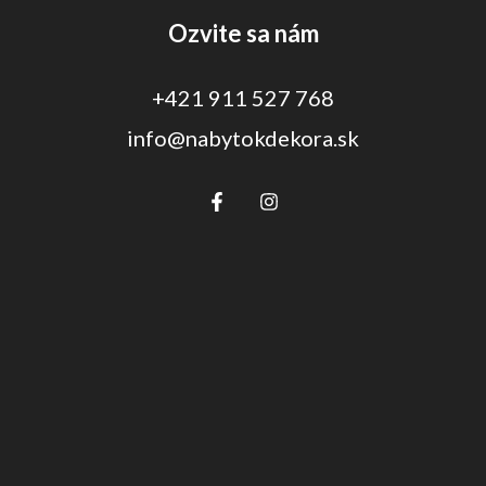
Ozvite sa nám
+421 911 527 768
info@nabytokdekora.sk