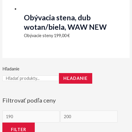
Obývacia stena, dub
wotan/biela, WAW NEW
Obývacie steny
199,00
€
Hľadanie
HĽADANIE
Filtrovať podľa ceny
M
M
i
a
FILTER
n
x