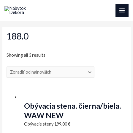
Preskočiť
na
MAI
obsah
ME
188.0
Sorted
Showing all 3 results
by
latest
Obývacia stena, čierna/biela,
WAW NEW
Obývacie steny
199,00
€