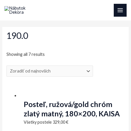
Preskočiť
na
MAI
obsah
ME
190.0
Sorted
Showing all 7 results
by
latest
Posteľ, ružová/gold chróm
zlatý matný, 180×200, KAISA
Všetky postele
329,00
€