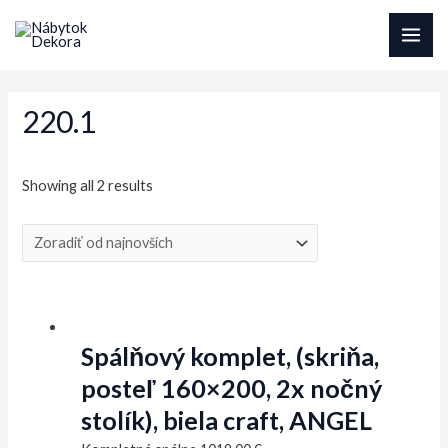
Preskočiť
na
MAI
obsah
ME
220.1
Sorted
Showing all 2 results
by
latest
Spálňový komplet, (skriňa,
posteľ 160×200, 2x nočný
stolík), biela craft, ANGEL