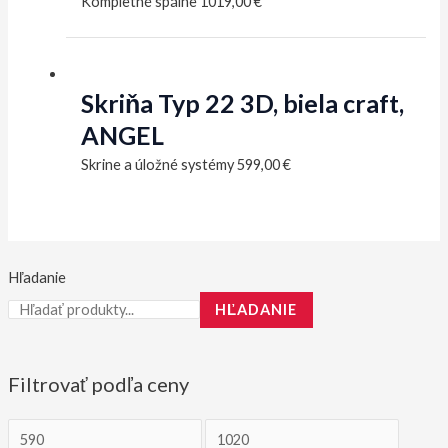
Kompletné spálne
1019,00
€
Skriňa Typ 22 3D, biela craft,
ANGEL
Skrine a úložné systémy
599,00
€
Hľadanie
HĽADANIE
Filtrovať podľa ceny
M
M