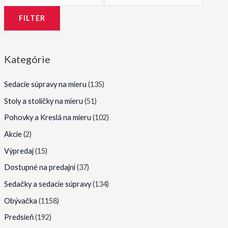
i
a
FILTER
n
x
i
i
m
m
Kategórie
á
á
l
l
Sedacie súpravy na mieru
(135)
n
n
Stoly a stoličky na mieru
(51)
a
a
Pohovky a Kreslá na mieru
(102)
c
c
Akcie
(2)
e
e
Výpredaj
(15)
n
n
Dostupné na predajni
(37)
a
a
Sedačky a sedacie súpravy
(134)
Obývačka
(1158)
Predsieň
(192)