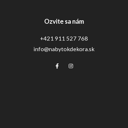
Ozvite sa nám
+421 911 527 768
info@nabytokdekora.sk