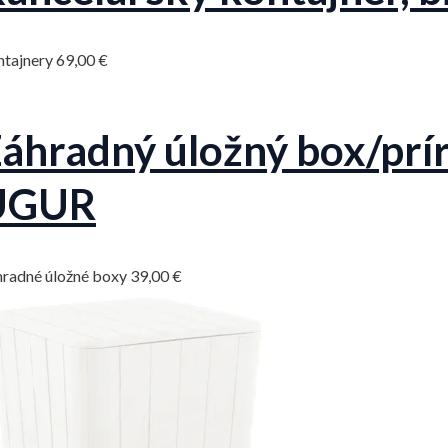
ntajnery
69,00
€
áhradný úložný box/príru
UGUR
radné úložné boxy
39,00
€