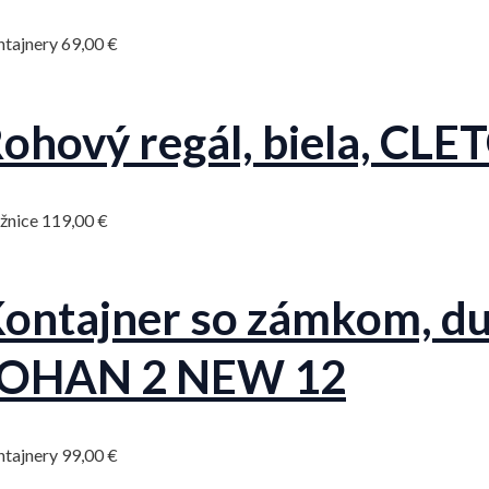
ntajnery
69,00
€
ohový regál, biela, CLE
žnice
119,00
€
ontajner so zámkom, du
JOHAN 2 NEW 12
ntajnery
99,00
€