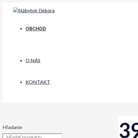
Preskočiť
na
obsah
OBCHOD
O NÁS
KONTAKT
3
Hľadanie