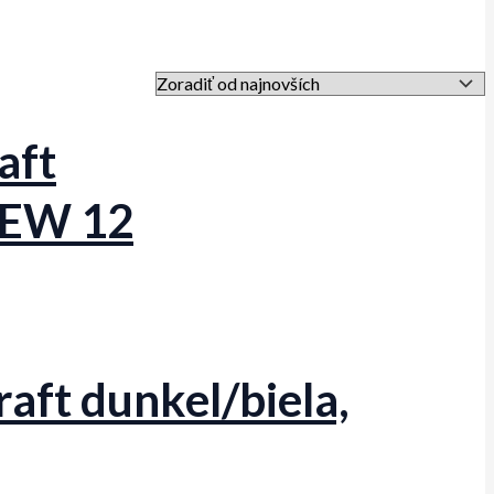
aft
NEW 12
aft dunkel/biela,