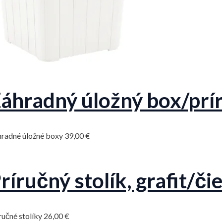
áhradný úložný box/príru
radné úložné boxy
39,00
€
ríručný stolík, grafit/č
ručné stolíky
26,00
€