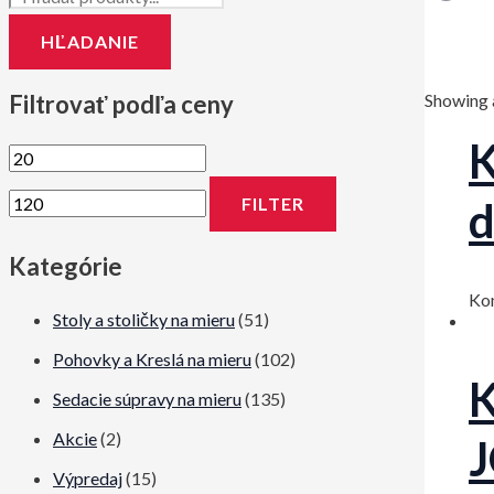
HĽADANIE
Filtrovať podľa ceny
Showing a
K
M
M
i
a
FILTER
d
n
x
Kategórie
i
i
m
m
Ko
Stoly a stoličky na mieru
(51)
á
á
Pohovky a Kreslá na mieru
(102)
l
l
K
Sedacie súpravy na mieru
(135)
n
n
Akcie
(2)
a
a
c
c
Výpredaj
(15)