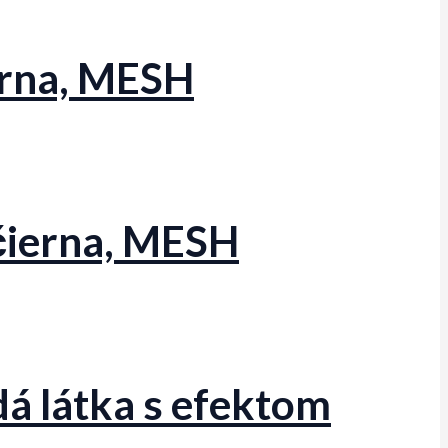
erna, MESH
/čierna, MESH
dá látka s efektom