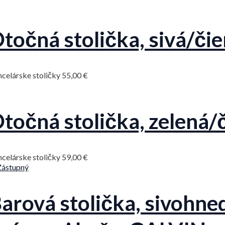
točná stolička, sivá/či
celárske stoličky
55,00
€
točná stolička, zelená
celárske stoličky
59,00
€
arová stolička, sivohne