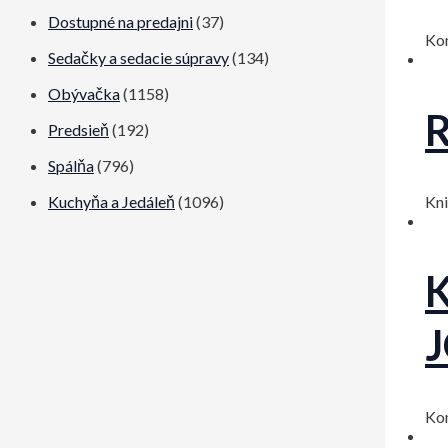
e
e
Dostupné na predajni
(37)
Ko
n
n
Sedačky a sedacie súpravy
(134)
a
a
Obývačka
(1158)
R
Predsieň
(192)
Spálňa
(796)
Kni
Kuchyňa a Jedáleň
(1096)
K
Ko