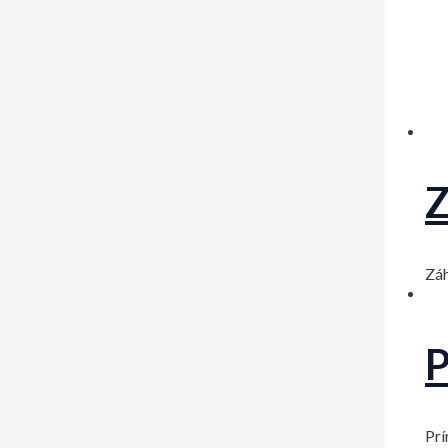
Z
Záh
P
Prí