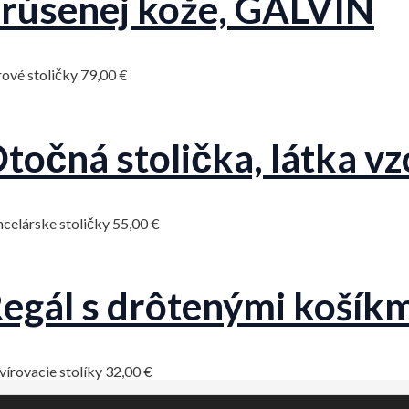
rúsenej kože, GALVIN
ové stoličky
79,00
€
točná stolička, látka vz
celárske stoličky
55,00
€
egál s drôtenými košík
vírovacie stolíky
32,00
€