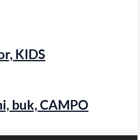
or, KIDS
mi, buk, CAMPO