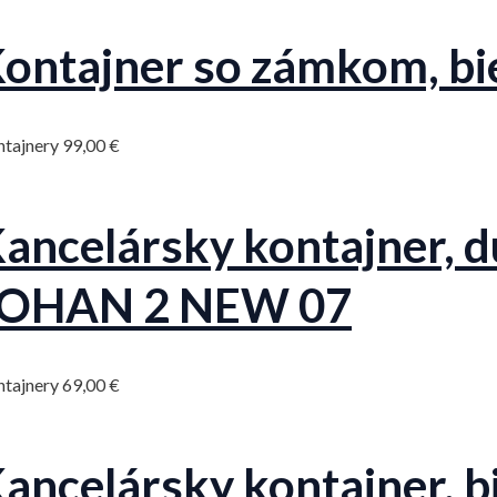
ontajner so zámkom, b
ntajnery
99,00
€
ancelársky kontajner, 
JOHAN 2 NEW 07
ntajnery
69,00
€
ancelársky kontajner, 