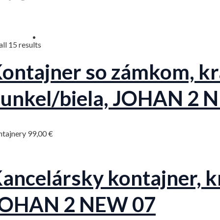
Sorted
ll 15 results
by
latest
ontajner so zámkom, kr
unkel/biela, JOHAN 2 
ntajnery
99,00
€
ancelársky kontajner, kr
JOHAN 2 NEW 07