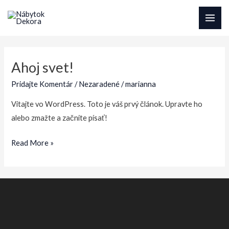
Preskočiť
na
MAI
obsah
ME
Ahoj svet!
Pridajte Komentár
/
Nezaradené
/
marianna
Vitajte vo WordPress. Toto je váš prvý článok. Upravte ho
alebo zmažte a začnite písať!
Ahoj
Read More »
svet!