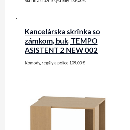
Skrine a úložné systémy
139,00
€
Kancelárska skrinka so
zámkom, buk, TEMPO
ASISTENT 2 NEW 002
Komody, regály a police
109,00
€