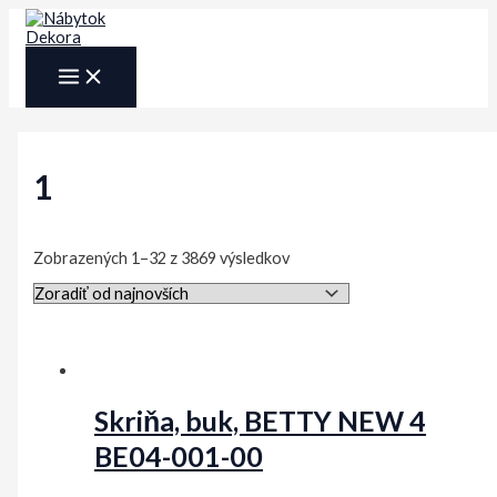
Preskočiť
na
obsah
MAIN
MENU
1
Sorted
Zobrazených 1–32 z 3869 výsledkov
by
latest
Skriňa, buk, BETTY NEW 4
BE04-001-00