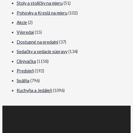
Stoly a stoličky na mieru
(51)
l
l
Pohovky a Kreslá na mieru
(102)
n
n
a
a
Akcie
(2)
c
c
Výpredaj
(15)
e
e
Dostupné na predajni
(37)
n
n
Sedačky a sedacie súpravy
(134)
a
a
Obývačka
(1158)
Predsieň
(192)
Spálňa
(796)
Kuchyňa a Jedáleň
(1096)