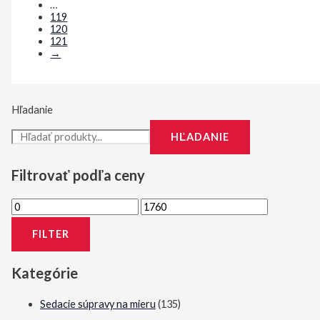
…
119
120
121
→
Hľadanie
HĽADANIE
Filtrovať podľa ceny
M
M
i
a
FILTER
n
x
i
i
Kategórie
m
m
Sedacie súpravy na mieru
(135)
á
á