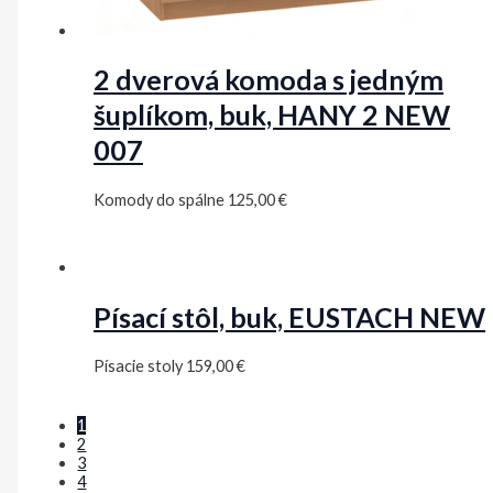
2 dverová komoda s jedným
šuplíkom, buk, HANY 2 NEW
007
Komody do spálne
125,00
€
Písací stôl, buk, EUSTACH NEW
Písacie stoly
159,00
€
1
2
3
4