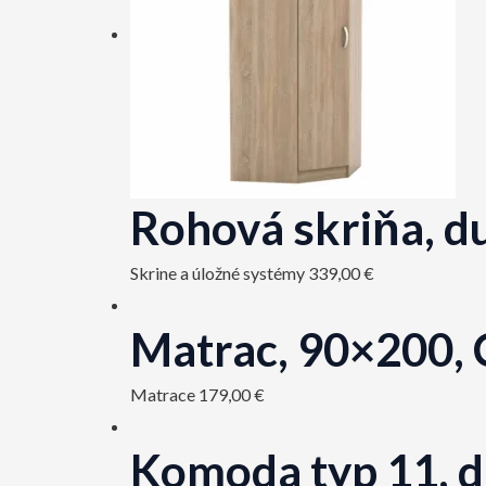
Rohová skriňa, 
Skrine a úložné systémy
339,00
€
Matrac, 90×200, 
Matrace
179,00
€
Komoda typ 11,