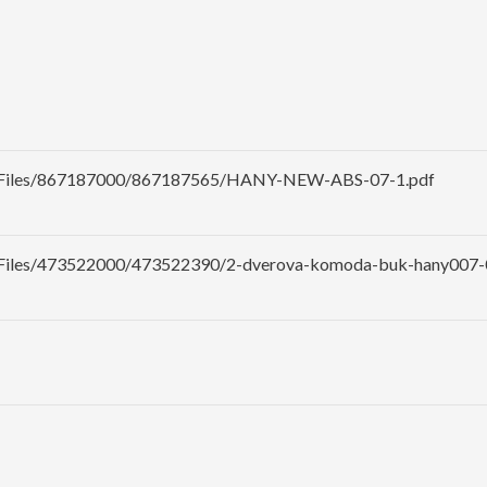
sk/Files/867187000/867187565/HANY-NEW-ABS-07-1.pdf
sk/Files/473522000/473522390/2-dverova-komoda-buk-hany007-