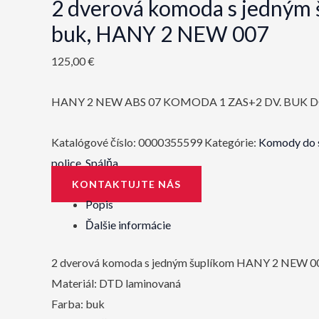
2 dverová komoda s jedným 
buk, HANY 2 NEW 007
125,00
€
HANY 2 NEW ABS 07 KOMODA 1 ZAS+2 DV. BUK 
Katalógové číslo:
0000355599
Kategórie:
Komody do 
police
,
Spálňa
KONTAKTUJTE NÁS
Popis
Ďalšie informácie
2 dverová komoda s jedným šuplíkom HANY 2 NEW 0
Materiál: DTD laminovaná
Farba: buk