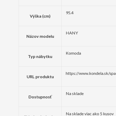
95.4
Výška (cm)
HANY
Názov modelu
Komoda
Typ nábytku
https://www.kondela.sk/sp
URL produktu
Na sklade
Dostupnosť
Na sklade viac ako 5 kusov