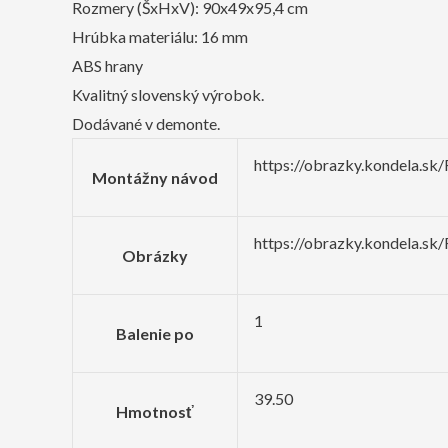
Rozmery (ŠxHxV): 90x49x95,4 cm
Hrúbka materiálu: 16 mm
ABS hrany
Kvalitný slovenský výrobok.
Dodávané v demonte.
https://obrazky.kondela.
Montážny návod
https://obrazky.kondela.
Obrázky
1
Balenie po
39.50
Hmotnosť