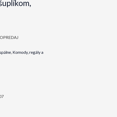
šuplíkom,
DOPREDAJ
spálne
,
Komody, regály a
07