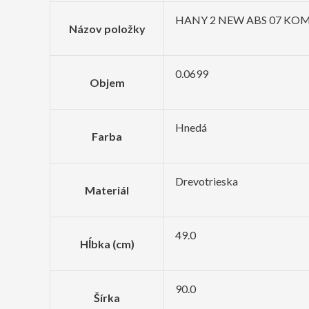
HANY 2 NEW ABS 07 KOM
Názov položky
0.0699
Objem
Hnedá
Farba
Drevotrieska
Materiál
49.0
Hĺbka (cm)
90.0
Šírka