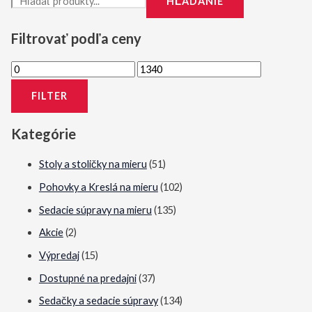
HĽADANIE
Filtrovať podľa ceny
M
M
i
a
FILTER
n
x
i
i
Kategórie
m
m
Stoly a stoličky na mieru
(51)
á
á
Pohovky a Kreslá na mieru
(102)
l
l
Sedacie súpravy na mieru
(135)
n
n
a
a
Akcie
(2)
c
c
Výpredaj
(15)
e
e
Dostupné na predajni
(37)
n
n
Sedačky a sedacie súpravy
(134)
a
a