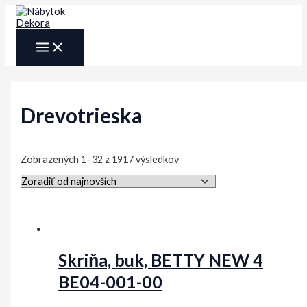
Preskočiť
na
obsah
MAIN
MENU
Drevotrieska
Sorted
Zobrazených 1–32 z 1917 výsledkov
by
latest
Skriňa, buk, BETTY NEW 4
BE04-001-00