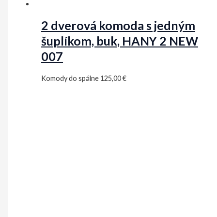
2 dverová komoda s jedným
šuplíkom, buk, HANY 2 NEW
007
Komody do spálne
125,00
€