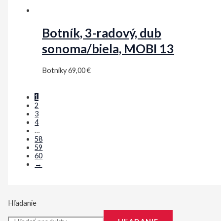
Botník, 3-radový, dub
sonoma/biela, MOBI 13
Botníky
69,00
€
1
2
3
4
…
58
59
60
→
Hľadanie