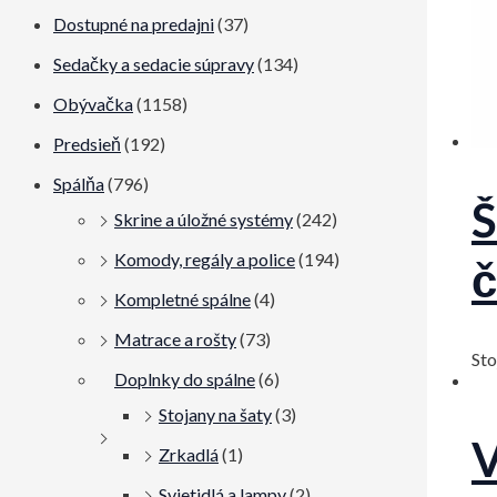
e
e
Dostupné na predajni
(37)
n
n
Sedačky a sedacie súpravy
(134)
a
a
Obývačka
(1158)
Predsieň
(192)
Spálňa
(796)
Š
Skrine a úložné systémy
(242)
Komody, regály a police
(194)
č
Kompletné spálne
(4)
Matrace a rošty
(73)
Sto
Doplnky do spálne
(6)
Stojany na šaty
(3)
V
Zrkadlá
(1)
Svietidlá a lampy
(2)