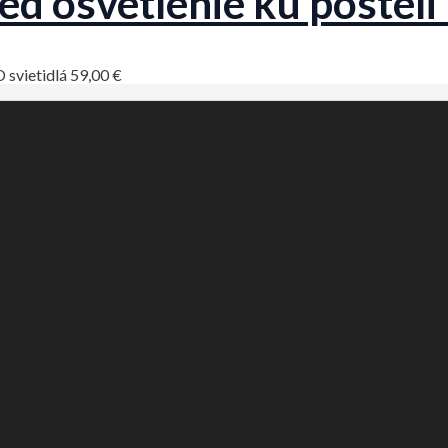
ed osvetlenie ku posteli
 svietidlá
59,00
€