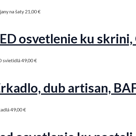
jany na šaty
21,00
€
ED osvetlenie ku skrini,
 svietidlá
49,00
€
rkadlo, dub artisan, B
kadlá
49,00
€