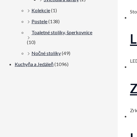
Kolekcie
(1)
Sto
Postele
(138)
Toaletné stolíky, šperkovnice
L
(10)
Nočné stolíky
(49)
LED
Kuchyňa a Jedáleň
(1096)
Z
Zr