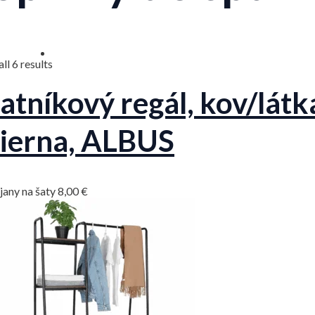
Sorted
ll 6 results
by
latest
atníkový regál, kov/látk
ierna, ALBUS
jany na šaty
8,00
€