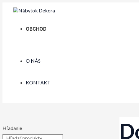
Preskočiť
na
obsah
OBCHOD
O NÁS
KONTAKT
D
Hľadanie