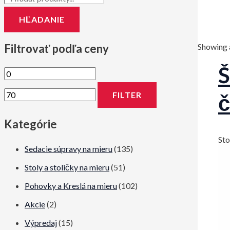
HĽADANIE
Filtrovať podľa ceny
Showing a
Š
M
M
i
a
FILTER
č
n
x
Kategórie
i
i
m
m
Sto
Sedacie súpravy na mieru
(135)
á
á
Stoly a stoličky na mieru
(51)
l
l
Pohovky a Kreslá na mieru
(102)
n
n
Akcie
(2)
a
a
c
c
Výpredaj
(15)