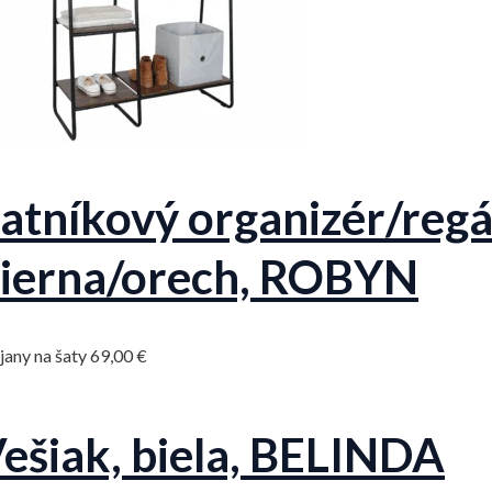
atníkový organizér/regál
ierna/orech, ROBYN
jany na šaty
69,00
€
ešiak, biela, BELINDA