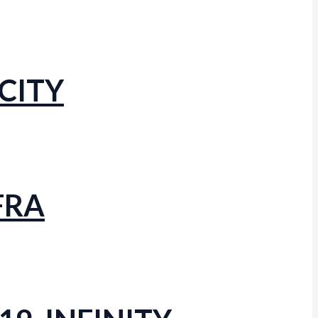
 CITY
AFRA