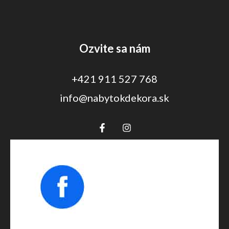
Ozvite sa nám
+421 911 527 768
info@nabytokdekora.sk