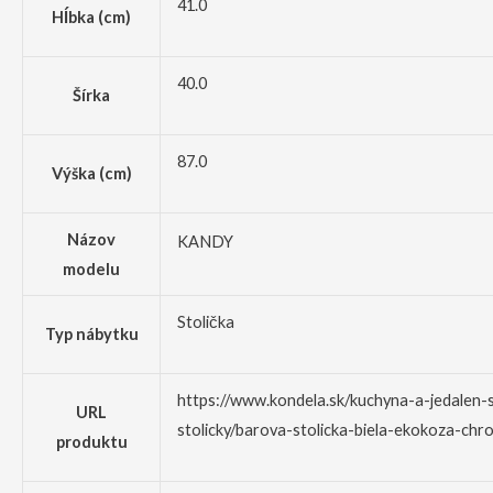
41.0
Hĺbka (cm)
40.0
Šírka
87.0
Výška (cm)
Názov
KANDY
modelu
Stolička
Typ nábytku
https://www.kondela.sk/kuchyna-a-jedalen-s
URL
stolicky/barova-stolicka-biela-ekokoza-ch
produktu