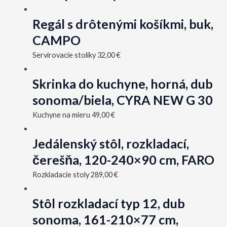
Regál s drôtenými košíkmi, buk,
CAMPO
Servírovacie stolíky
32,00
€
Skrinka do kuchyne, horná, dub
sonoma/biela, CYRA NEW G 30
Kuchyne na mieru
49,00
€
Jedálenský stôl, rozkladací,
čerešňa, 120-240×90 cm, FARO
Rozkladacie stoly
289,00
€
Stôl rozkladací typ 12, dub
sonoma, 161-210×77 cm,