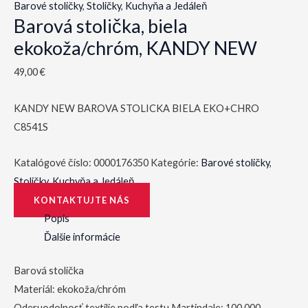
Barové stoličky
,
Stoličky
,
Kuchyňa a Jedáleň
Barová stolička, biela
ekokoža/chróm, KANDY NEW
49,00
€
KANDY NEW BAROVA STOLICKA BIELA EKO+CHRO
C8541S
Katalógové číslo:
0000176350
Kategórie:
Barové stoličky
,
Stoličky
,
Kuchyňa a Jedáleň
KONTAKTUJTE NÁS
Popis
Ďalšie informácie
Barová stolička
Materiál: ekokoža/chróm
Oderuodolnosť textílie podľa testu Martindale: 100 000