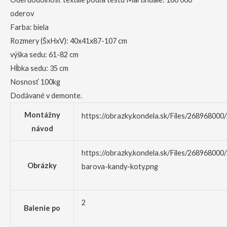
oderov
Farba: biela
Rozmery (ŠxHxV): 40x41x87-107 cm
výška sedu: 61-82 cm
Hĺbka sedu: 35 cm
Nosnosť 100kg
Dodávané v demonte.
Montážny
https://obrazky.kondela.sk/Files/26896800
návod
https://obrazky.kondela.sk/Files/268968000
Obrázky
barova-kandy-koty.png
2
Balenie po