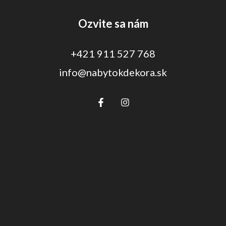
Ozvite sa nám
+421 911 527 768
info@nabytokdekora.sk