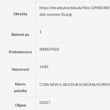
https://obrazky.kondela.sk/Files/129081000
Obrázky
dub-sonoma-01.png
1
Balenie po
0000074322
Príslušenstvo
14.80
Hmotnosť
Názov
CYRA NEW G-80 0 DUB SONOMA/KORPUS
položky
0.0317
Objem