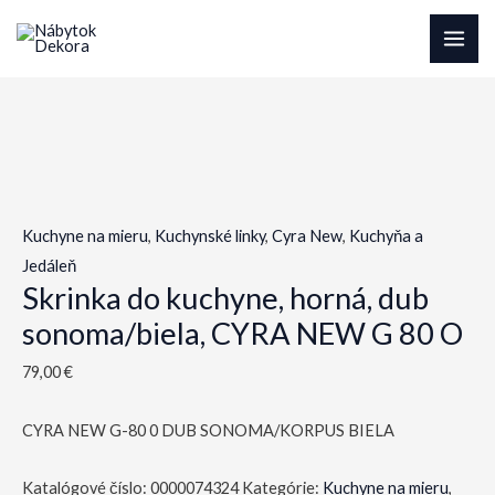
Preskočiť
na
MAI
obsah
ME
Kuchyne na mieru
,
Kuchynské linky
,
Cyra New
,
Kuchyňa a
Jedáleň
Skrinka do kuchyne, horná, dub
sonoma/biela, CYRA NEW G 80 O
79,00
€
CYRA NEW G-80 0 DUB SONOMA/KORPUS BIELA
Katalógové číslo:
0000074324
Kategórie:
Kuchyne na mieru
,