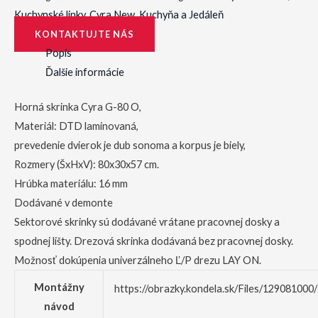
Kuchynské linky
,
Cyra New
,
Kuchyňa a Jedáleň
KONTAKTUJTE NÁS
Popis
Ďalšie informácie
Horná skrinka Cyra G-80 O,
Materiál: DTD laminovaná,
prevedenie dvierok je dub sonoma a korpus je biely,
Rozmery (ŠxHxV): 80x30x57 cm.
Hrúbka materiálu: 16 mm
Dodávané v demonte
Sektorové skrinky sú dodávané vrátane pracovnej dosky a
spodnej lišty. Drezová skrinka dodávaná bez pracovnej dosky.
Možnosť dokúpenia univerzálneho Ľ/P drezu LAY ON.
Montážny
https://obrazky.kondela.sk/Files/12908100
návod