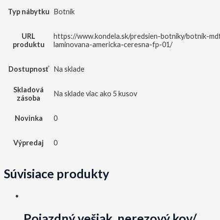
Typ nábytku
Botník
URL
https://www.kondela.sk/predsien-botniky/botnik-md
produktu
laminovana-americka-ceresna-fp-01/
Dostupnosť
Na sklade
Skladová
Na sklade viac ako 5 kusov
zásoba
Novinka
0
Výpredaj
0
Súvisiace produkty
Pojazdný vešiak, nerezový kov/