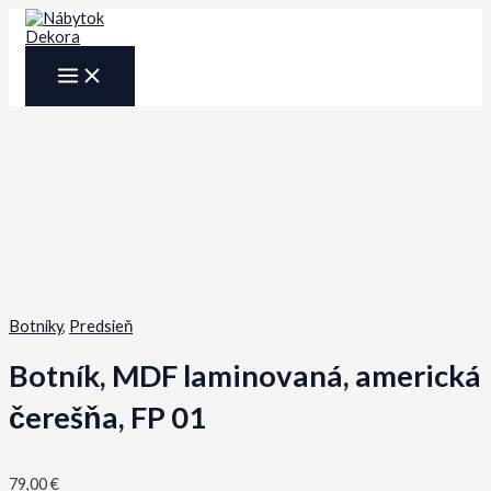
Preskočiť
na
obsah
MAIN
MENU
Botníky
,
Predsieň
Botník, MDF laminovaná, americká
čerešňa, FP 01
79,00
€