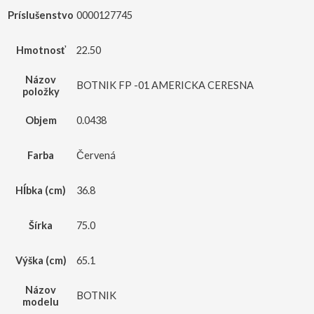
Príslušenstvo
0000127745
Hmotnosť
22.50
Názov
BOTNIK FP -01 AMERICKA CERESNA
položky
Objem
0.0438
Farba
Červená
Hĺbka (cm)
36.8
Šírka
75.0
Výška (cm)
65.1
Názov
BOTNIK
modelu