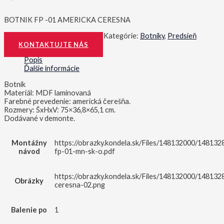
BOTNIK FP -01 AMERICKA CERESNA
Katalógové číslo:
0000084001
Kategórie:
Botníky
,
Predsieň
KONTAKTUJTE NÁS
Popis
Ďalšie informácie
Botník
Materiál: MDF laminovaná
Farebné prevedenie: americká čerešňa.
Rozmery: ŠxHxV: 75×36,8×65,1 cm.
Dodávané v demonte.
Montážny
https://obrazky.kondela.sk/Files/148132000/148132
návod
fp-01-mn-sk-o.pdf
https://obrazky.kondela.sk/Files/148132000/148132
Obrázky
ceresna-02.png
Balenie po
1