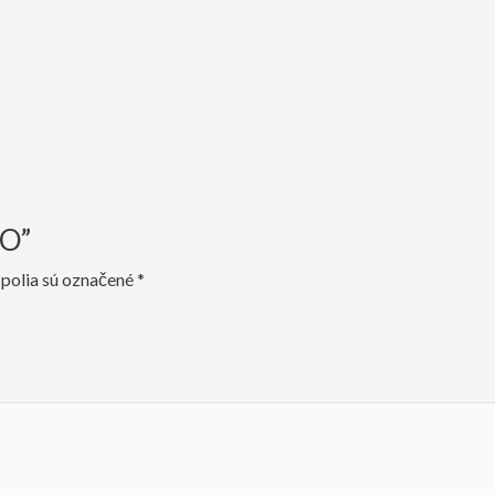
GO”
polia sú označené
*