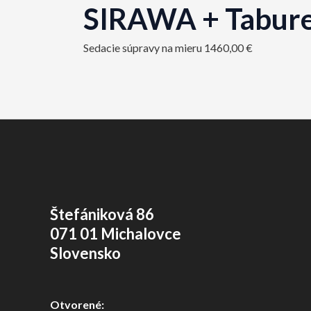
SIRAWA + Tabur
Sedacie súpravy na mieru
1460,00
€
Štefániková 86
071 01 Michalovce
Slovensko
Otvorené: