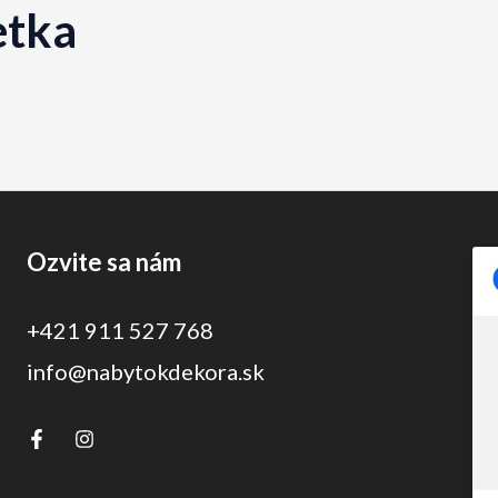
etka
Ozvite sa nám
+421 911 527 768
info@nabytokdekora.sk