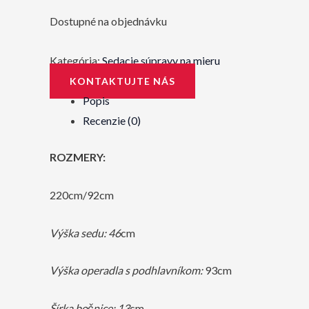
Dostupné na objednávku
Kategória:
Sedacie súpravy na mieru
KONTAKTUJTE NÁS
Popis
Recenzie (0)
ROZMERY:
220cm/92cm
Výška sedu: 46
cm
Výška operadla s podhlavníkom:
93cm
Šírka bočnice: 13
cm