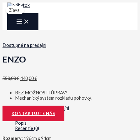
Preskočiť
na
Zľava!
obsah
MAIN
MENU
Dostupné na predajni
ENZO
Original
Current
550,00
€
440,00
€
price
price
was:
is:
BEZ MOŽNOSTI ÚPRAV!
550,00 €.
440,00 €.
Mechanický systém rozkladu pohovky.
Kategória:
Dostupné na predajni
KONTAKTUJTE NÁS
Popis
Recenzie (0)
Rozmery:
196cm x 94cm