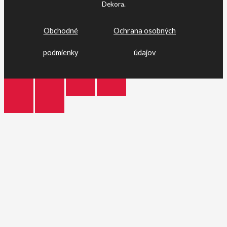
Dekora.
Obchodné
Ochrana osobných
podmienky
údajov