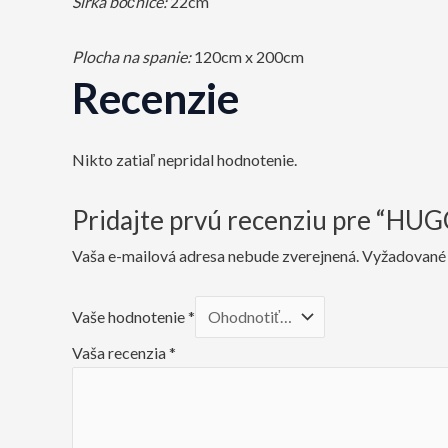
Šírka bočnice:
22cm
Plocha na spanie:
120cm x 200cm
Recenzie
Nikto zatiaľ nepridal hodnotenie.
Pridajte prvú recenziu pre “HU
Vaša e-mailová adresa nebude zverejnená.
Vyžadované 
Vaše hodnotenie
*
Vaša recenzia
*