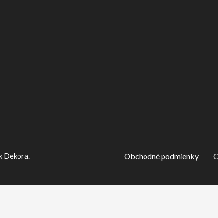
Obchodné podmienky
O
k Dekora.