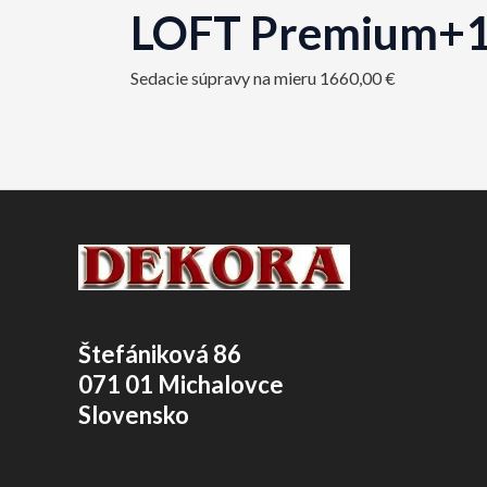
LOFT Premium+
Sedacie súpravy na mieru
1660,00
€
Štefániková 86
071 01 Michalovce
Slovensko