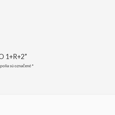
GO 1+R+2”
polia sú označené
*