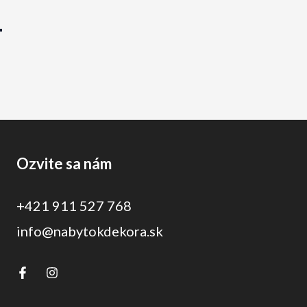
1
Ozvite sa nám
+421 911 527 768
info@nabytokdekora.sk