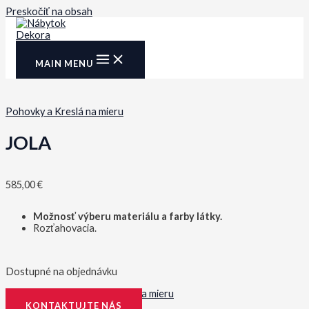
Preskočiť na obsah
MAIN MENU
Pohovky a Kreslá na mieru
JOLA
585,00
€
Možnosť výberu materiálu a farby látky.
Rozťahovacia.
Dostupné na objednávku
Kategória:
Pohovky a Kreslá na mieru
KONTAKTUJTE NÁS