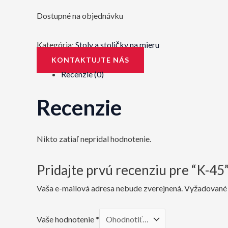
Dostupné na objednávku
Kategória:
Stoly a stoličky na mieru
KONTAKTUJTE NÁS
Recenzie (0)
Recenzie
Nikto zatiaľ nepridal hodnotenie.
Pridajte prvú recenziu pre “K-45
Vaša e-mailová adresa nebude zverejnená.
Vyžadované 
Vaše hodnotenie
*