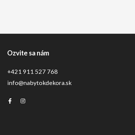
Ozvite sa nám
+421 911 527 768
info@nabytokdekora.sk