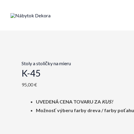
Preskočiť
na
obsah
Stoly a stoličky na mieru
K-45
95,00
€
UVEDENÁ CENA TOVARU ZA
KUS!
Možnosť výberu farby dreva / farby poťahu