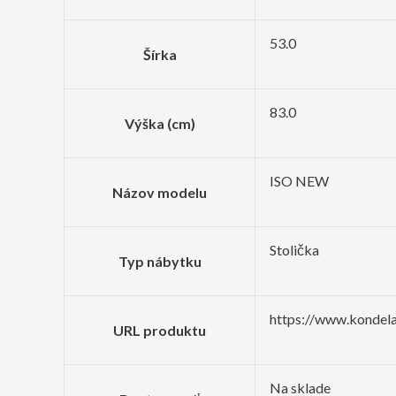
53.0
Šírka
83.0
Výška (cm)
ISO NEW
Názov modelu
Stolička
Typ nábytku
https://www.kondela
URL produktu
Na sklade