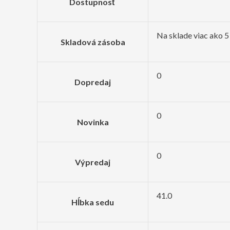
Dostupnosť
Na sklade viac ako 5
Skladová zásoba
0
Dopredaj
0
Novinka
0
Výpredaj
41.0
Hĺbka sedu