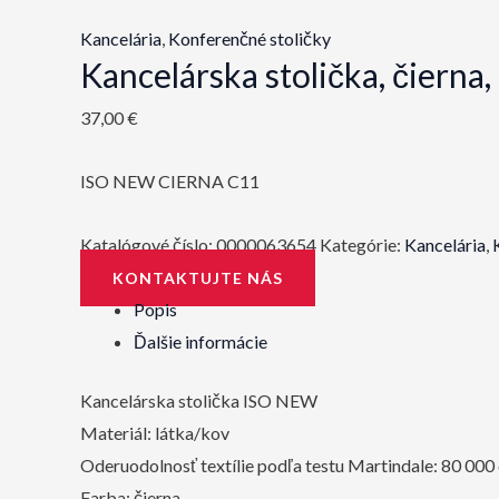
Kancelária
,
Konferenčné stoličky
Kancelárska stolička, čiern
37,00
€
ISO NEW CIERNA C11
Katalógové číslo:
0000063654
Kategórie:
Kancelária
,
KONTAKTUJTE NÁS
Popis
Ďalšie informácie
Kancelárska stolička ISO NEW
Materiál: látka/kov
Oderuodolnosť textílie podľa testu Martindale: 80 000
Farba: čierna