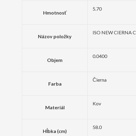
5.70
Hmotnosť
ISO NEW CIERNA 
Názov položky
0.0400
Objem
Čierna
Farba
Kov
Materiál
58.0
Hĺbka (cm)