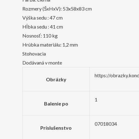
Rozmery (ŠxHxV): 53x58x83 cm
Výška sedu : 47 cm
Hĺbka sedu : 41 cm
Nosnosť: 110 kg
Hrúbka materiálu: 1,2 mm
Stohovacia
Dodávaná v monte
https://obrazky.kon
Obrázky
1
Balenie po
07018034
Príslušenstvo