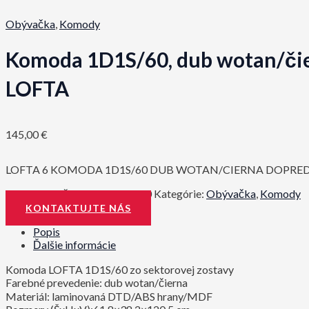
Obývačka
,
Komody
Komoda 1D1S/60, dub wotan/čie
LOFTA
145,00
€
LOFTA 6 KOMODA 1D1S/60 DUB WOTAN/CIERNA DOPRE
Katalógové číslo:
0000352450
Kategórie:
Obývačka
,
Komody
KONTAKTUJTE NÁS
Popis
Ďalšie informácie
Komoda LOFTA 1D1S/60 zo sektorovej zostavy
Farebné prevedenie: dub wotan/čierna
Materiál: laminovaná DTD/ABS hrany/MDF