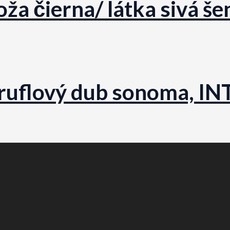
ža čierna/ látka sivá še
truflový dub sonoma, I