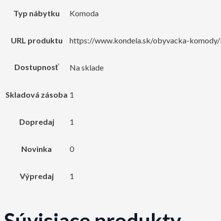
Typ nábytku
Komoda
URL produktu
https://www.kondela.sk/obyvacka-komody/
Dostupnosť
Na sklade
Skladová zásoba
1
Dopredaj
1
Novinka
0
Výpredaj
1
Súvisiace produkty