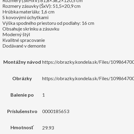
Rozmery (ŠxHxV):61,8×38,2×120,5 cm
Rozmery zásuvky (ŠxV): 51,5×20,9 cm
Hrúbka materiálu: 1,6 cm
S kovovými úchytkami
Výška spodného priestoru od podlahy: 16 cm
Obsahuje skrinku a zásuvku
Moderný štýl
Kvalitné spracovanie
Dodávané v demonte
Montážny návod
https://obrazky.kondela.sk/Files/1098647
Obrázky
https://obrazky.kondela.sk/Files/10986470
Balenie po
1
Príslušenstvo
0000185653
Hmotnosť
29.93