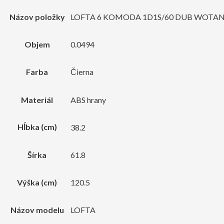
Názov položky
LOFTA 6 KOMODA 1D1S/60 DUB WOTA
Objem
0.0494
Farba
Čierna
Materiál
ABS hrany
Hĺbka (cm)
38.2
Šírka
61.8
Výška (cm)
120.5
Názov modelu
LOFTA