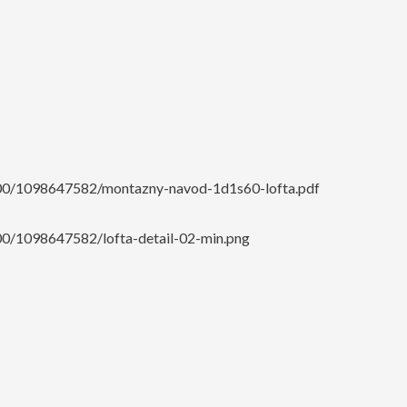
000/1098647582/montazny-navod-1d1s60-lofta.pdf
00/1098647582/lofta-detail-02-min.png