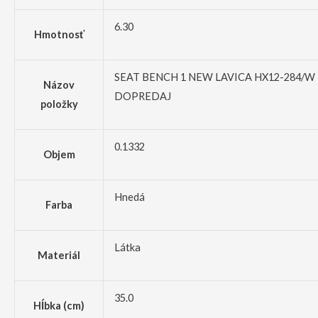
6.30
Hmotnosť
SEAT BENCH 1 NEW LAVICA HX12-284/W 
Názov
DOPREDAJ
položky
0.1332
Objem
Hnedá
Farba
Látka
Materiál
35.0
Hĺbka (cm)