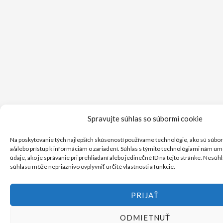
Spravujte súhlas so súbormi cookie
Na poskytovanie tých najlepších skúseností používame technológie, ako sú súbor
a/alebo prístup k informáciám o zariadení. Súhlas s týmito technológiami nám u
údaje, ako je správanie pri prehliadaní alebo jedinečné ID na tejto stránke. Nesúh
súhlasu môže nepriaznivo ovplyvniť určité vlastnosti a funkcie.
PRIJAŤ
ODMIETNUŤ