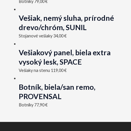
Botníky
79,00
€
Vešiak, nemý sluha, prírodné
drevo/chróm, SUNIL
Stojanové vešiaky
34,00
€
Vešiakový panel, biela extra
vysoký lesk, SPACE
Vešiaky na stenu
119,00
€
Botník, biela/san remo,
PROVENSAL
Botníky
77,90
€