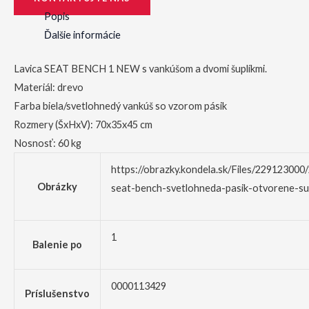
Popis
Ďalšie informácie
Lavica SEAT BENCH 1 NEW s vankúšom a dvomi šuplíkmi.
Materiál: drevo
Farba biela/svetlohnedý vankúš so vzorom pásik
Rozmery (ŠxHxV): 70x35x45 cm
Nosnosť: 60 kg
https://obrazky.kondela.sk/Files/229123000
Obrázky
seat-bench-svetlohneda-pasik-otvorene-su
1
Balenie po
0000113429
Príslušenstvo