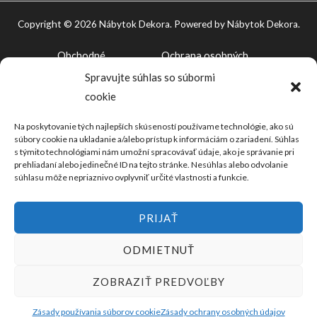
Copyright © 2026 Nábytok Dekora. Powered by Nábytok Dekora.
Obchodné
Ochrana osobných
Spravujte súhlas so súbormi
podmienky
údajov
cookie
KLIKNUTÍM PRIJMETE SÚBORY COOKIE
MARKETING A POVOLÍTE TENTO OBSAH
Na poskytovanie tých najlepších skúseností používame technológie, ako sú
súbory cookie na ukladanie a/alebo prístup k informáciám o zariadení. Súhlas
s týmito technológiami nám umožní spracovávať údaje, ako je správanie pri
prehliadaní alebo jedinečné ID na tejto stránke. Nesúhlas alebo odvolanie
súhlasu môže nepriaznivo ovplyvniť určité vlastnosti a funkcie.
PRIJAŤ
ODMIETNUŤ
ZOBRAZIŤ PREDVOĽBY
Zásady používania súborov cookie
Zásady ochrany osobných údajov