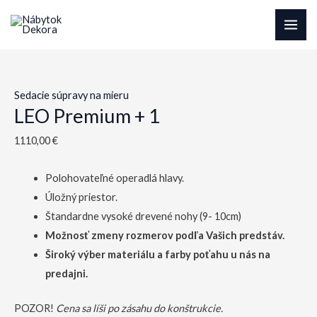
Preskočiť
na
MAI
obsah
ME
Sedacie súpravy na mieru
LEO Premium + 1
1110,00
€
Polohovateľné operadlá hlavy.
Úložný priestor.
Štandardne vysoké drevené nohy (9- 10cm)
Možnosť zmeny rozmerov podľa Vašich predstáv.
Široký výber materiálu a farby poťahu u nás na
predajni.
POZOR!
Cena sa líši po zásahu do konštrukcie.