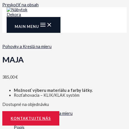
Preskočiť na obsah
MAIN MENU
Pohovky a Kreslá na mieru
MAJA
385,00
€
Možnosť výberu materiálu a farby látky.
Rozťahovacia – KLIK/KLAK systém
Dostupné na objednávku
Kategória:
Pohovky a Kreslá na mieru
KONTAKTUJTE NÁS
Popis