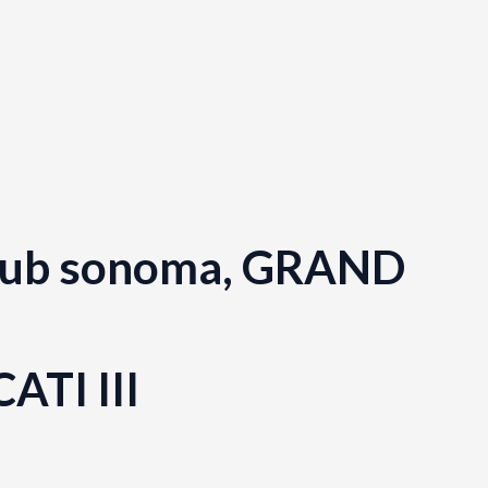
 dub sonoma, GRAND
ATI III