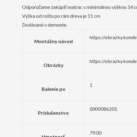
Odporúčame zakúpiť matrac s minimálnou výškou 14 
Výška od roštu po rám dreva je 11 cm
Dodávané v demonte.
https://obrazky.kond
Montážny návod
https://obrazky.kond
Obrázky
1
Balenie po
0000086201
Príslušenstvo
79.00
Hmotnosť