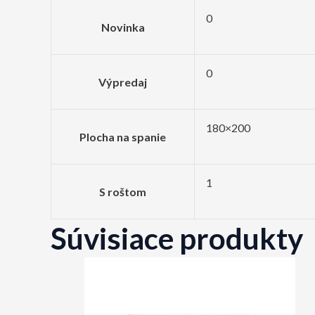
0
Novinka
0
Výpredaj
180×200
Plocha na spanie
1
S roštom
Súvisiace produkty