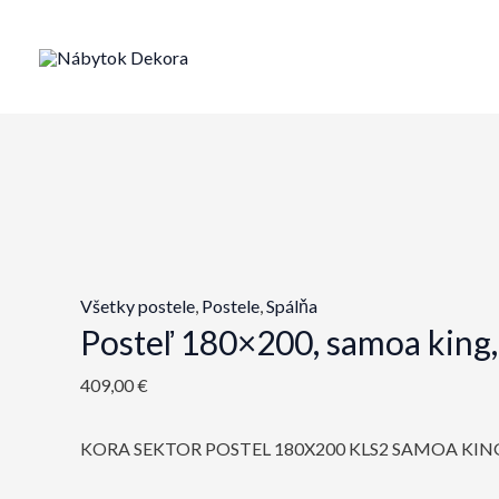
Preskočiť
na
obsah
Všetky postele
,
Postele
,
Spálňa
Posteľ 180×200, samoa kin
409,00
€
KORA SEKTOR POSTEL 180X200 KLS2 SAMOA KIN