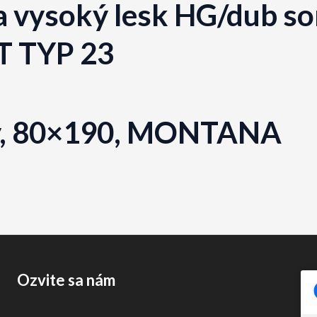
tra vysoký lesk HG/dub 
T TYP 23
, 80×190, MONTANA
Ozvite sa nám