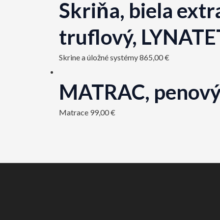
Skriňa, biela ex
truflový, LYNATE
Skrine a úložné systémy
865,00
€
MATRAC, penový
Matrace
99,00
€