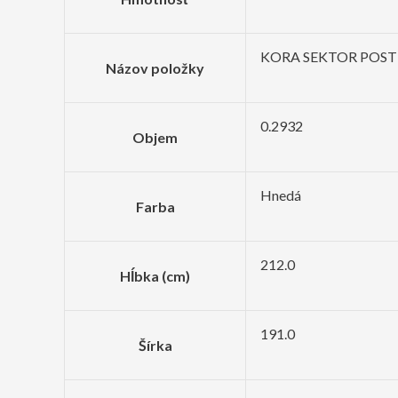
KORA SEKTOR POST
Názov položky
0.2932
Objem
Hnedá
Farba
212.0
Hĺbka (cm)
191.0
Šírka