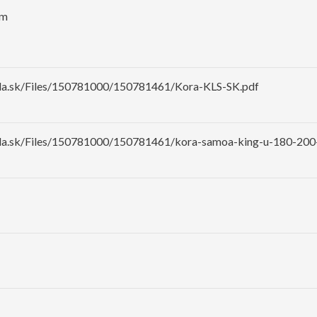
cm
ela.sk/Files/150781000/150781461/Kora-KLS-SK.pdf
ela.sk/Files/150781000/150781461/kora-samoa-king-u-180-200