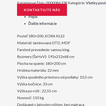
Katalógové číslo:
0000086338
Kategórie:
Všetky post
KONTAKTUJTE NÁS
Popis
Ďalšie informácie
Posteľ 180×200, KORA KLS2
Materiál: laminovaná DTD, MDF
Farebné prevedenie: samoa king.
Rozmery (ŠxHxV): 191x212x68 cm
Plocha na spanie: 180×200 cm
Hrúbka materiálu: 22 mm
Výška spodného priestoru od podlahy: 10,5 cm
Výška bočnice: 33 cm
Výška po rošt : 22,55 cm
Nosnosť: 110 kg
Dodávané s latovým roštom, bez matraca