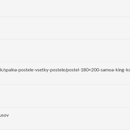
sk/spalna-postele-vsetky-postele/postel-180×200-samoa-king-ko
kusov