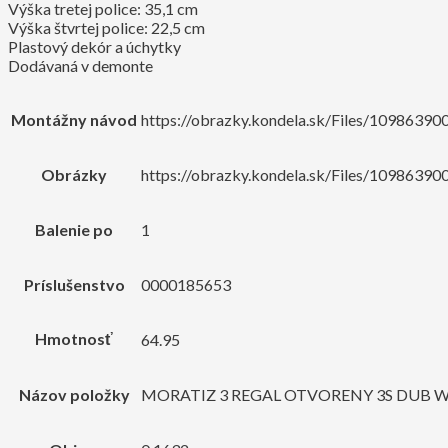
Výška tretej police: 35,1 cm
Výška štvrtej police: 22,5 cm
Plastový dekór a úchytky
Dodávaná v demonte
Montážny návod
https://obrazky.kondela.sk/Files/10986390
Obrázky
https://obrazky.kondela.sk/Files/1098639
Balenie po
1
Príslušenstvo
0000185653
Hmotnosť
64.95
Názov položky
MORATIZ 3 REGAL OTVORENY 3S DUB