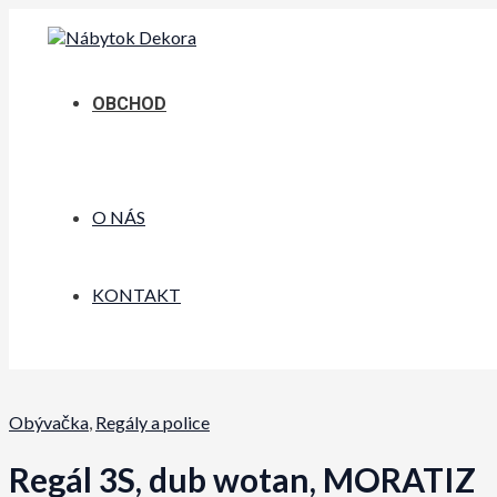
Preskočiť
na
obsah
OBCHOD
O NÁS
KONTAKT
Obývačka
,
Regály a police
Regál 3S, dub wotan, MORATIZ