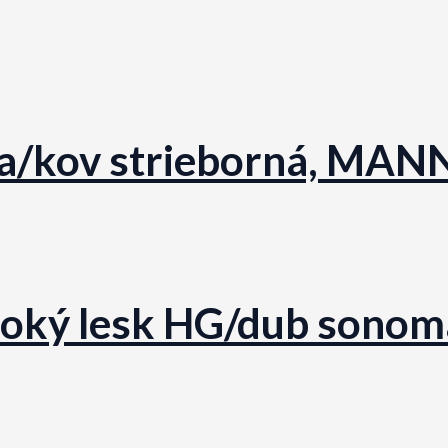
rna/kov strieborná, MAN
ysoký lesk HG/dub sonom