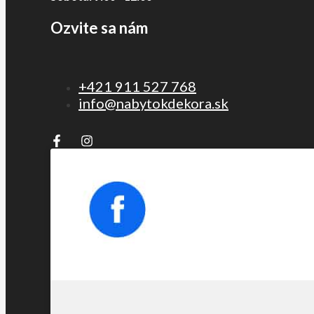
Ozvite sa nám
+421 911 527 768
info@nabytokdekora.sk