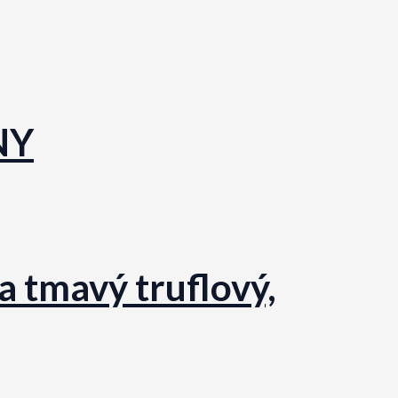
NY
a tmavý truflový,