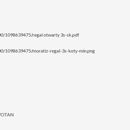
00/1098639475/regal otwarty 3s-sk.pdf
000/1098639475/moratiz-regal-3s-koty-min.png
 WOTAN