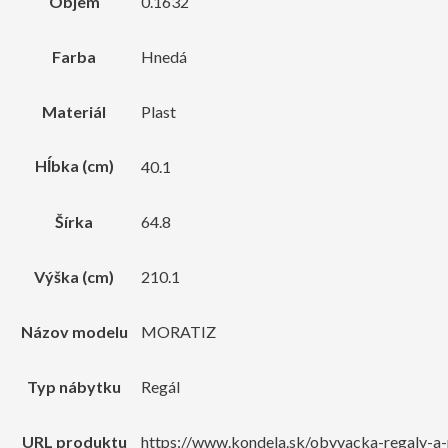
Objem
0.1632
Farba
Hnedá
Materiál
Plast
Hĺbka (cm)
40.1
Šírka
64.8
Výška (cm)
210.1
Názov modelu
MORATIZ
Typ nábytku
Regál
URL produktu
https://www.kondela.sk/obyvacka-regaly-a-