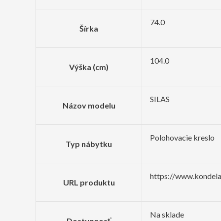
74.0
Šírka
104.0
Výška (cm)
SILAS
Názov modelu
Polohovacie kreslo
Typ nábytku
https://www.kondela
URL produktu
Na sklade
Dostupnosť