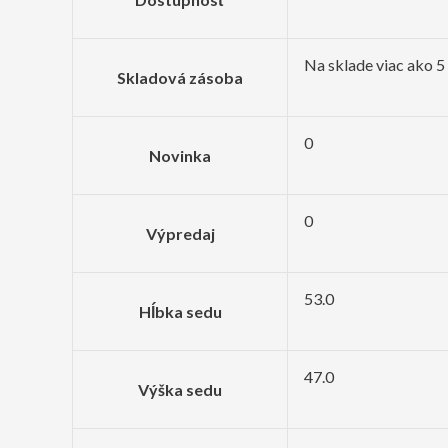
Na sklade viac ako 5
Skladová zásoba
0
Novinka
0
Výpredaj
53.0
Hĺbka sedu
47.0
Výška sedu