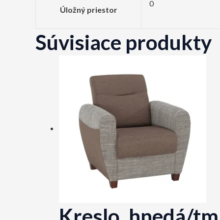
0
Úložný priestor
Súvisiace produkty
Kreslo, hnedá/t