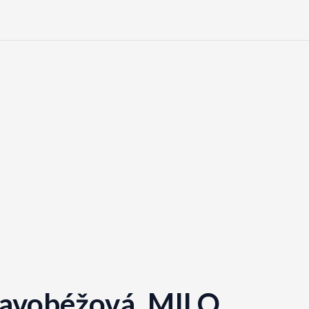
mavobéžová, MILO