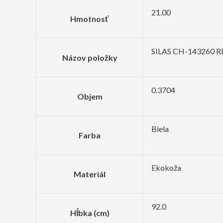
21.00
Hmotnosť
SILAS CH-143260 
Názov položky
0.3704
Objem
Biela
Farba
Ekokoža
Materiál
92.0
Hĺbka (cm)