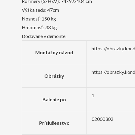
Rozmery (ŠxHxV): 74x92x104 cm
Výška sedu: 47cm
Nosnosť: 150 kg
Hmotnosť: 33 kg.
Dodávané v demonte.
https://obrazky.kon
Montážny návod
https://obrazky.kon
Obrázky
1
Balenie po
02000302
Príslušenstvo