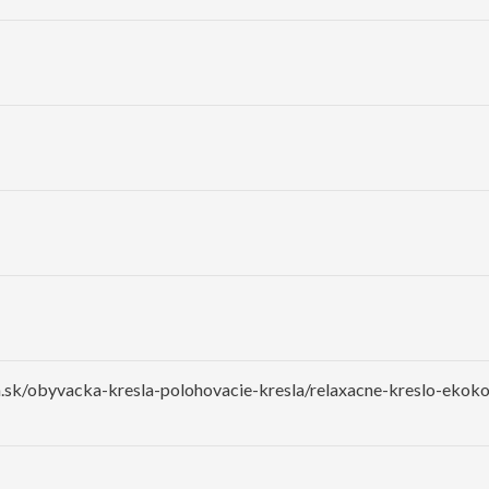
.sk/obyvacka-kresla-polohovacie-kresla/relaxacne-kreslo-ekokoz