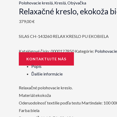
Polohovacie kreslá
,
Kreslá
,
Obývačka
Relaxačné kreslo, ekokoža bi
379,00
€
SILAS CH-143260 RELAX KRESLO PU EKOBIELA
Katalógové číslo:
0000127850
Kategórie:
Polohovacie
KONTAKTUJTE NÁS
Popis
Ďalšie informácie
Relaxačné polohovacie kreslo.
Materiál:ekokoža
Oderuodolnosť textílie podľa testu Martindale: 100 0
Farba:biela