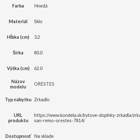
Farba
Hnedá
Materiál
Sklo
Hĺbka (cm)
3.2
Šírka
80.0
Výška (cm)
62.0
Názov
ORESTES
modelu
Typ nábytku
Zrkadlo
URL
https://www.kondela.sk/bytove-doplnky-zrkadla/zrk
produktu
san-remo-orestes-7814/
Dostupnosť
Na sklade