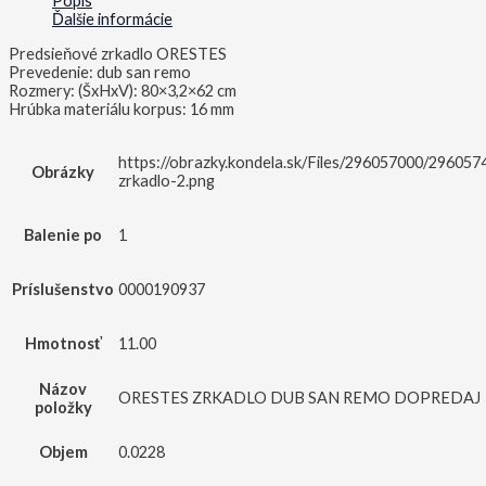
Popis
Ďalšie informácie
Predsieňové zrkadlo ORESTES
Prevedenie: dub san remo
Rozmery: (ŠxHxV): 80×3,2×62 cm
Hrúbka materiálu korpus: 16 mm
https://obrazky.kondela.sk/Files/296057000/296057
Obrázky
zrkadlo-2.png
Balenie po
1
Príslušenstvo
0000190937
Hmotnosť
11.00
Názov
ORESTES ZRKADLO DUB SAN REMO DOPREDAJ
položky
Objem
0.0228