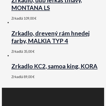
Zrkadlo, dub lefkas tmavý,
MONTANA LS
Zrkadlá
109,00
€
Zrkadlo, drevený rám hnedej
farby, MALKIA TYP 4
Zrkadlá
35,00
€
Zrkadlo KC2, samoa king, KORA
Zrkadlá
89,00
€