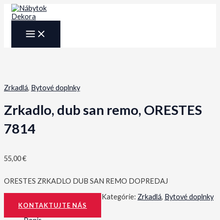
Preskočiť
na
obsah
MAIN
MENU
Zrkadlá
,
Bytové doplnky
Zrkadlo, dub san remo, ORESTES
7814
55,00
€
ORESTES ZRKADLO DUB SAN REMO DOPREDAJ
Katalógové číslo:
0000185578
Kategórie:
Zrkadlá
,
Bytové doplnky
KONTAKTUJTE NÁS