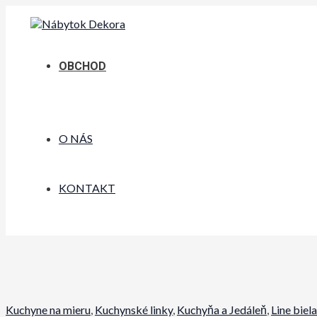
Preskočiť
na
obsah
OBCHOD
O NÁS
KONTAKT
Kuchyne na mieru
,
Kuchynské linky
,
Kuchyňa a Jedáleň
,
Line biel