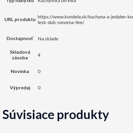
Typ nábytku
Kuchynská skrinka
https://www.kondela.sk/kuchyna-a-jedalen-ku
URL produktu
lesk-dub-sonoma-line/
Dostupnosť
Na sklade
Skladová
4
zásoba
Novinka
0
Výpredaj
0
Súvisiace produkty