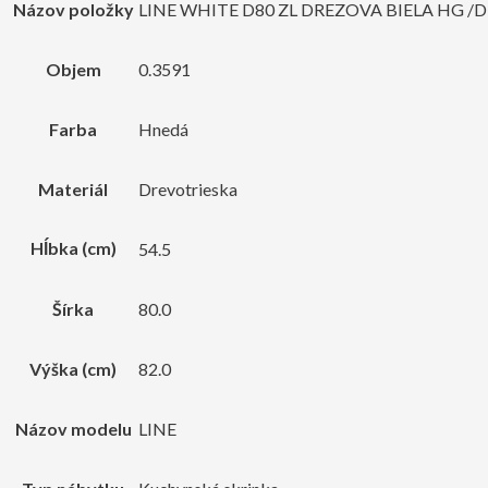
Názov položky
LINE WHITE D80 ZL DREZOVA BIELA HG 
Objem
0.3591
Farba
Hnedá
Materiál
Drevotrieska
Hĺbka (cm)
54.5
Šírka
80.0
Výška (cm)
82.0
Názov modelu
LINE