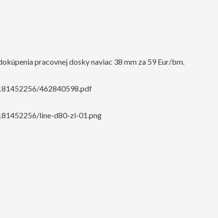
okúpenia pracovnej dosky naviac 38 mm za 59 Eur/bm.
0/181452256/462840598.pdf
181452256/line-d80-zl-01.png