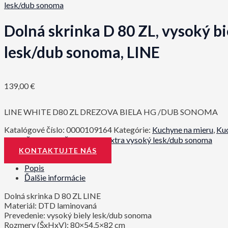
lesk/dub sonoma
Dolná skrinka D 80 ZL, vysoký bi
lesk/dub sonoma, LINE
139,00
€
LINE WHITE D80 ZL DREZOVA BIELA HG /DUB SONOMA
Katalógové číslo:
0000109164
Kategórie:
Kuchyne na mieru
,
Kuc
Kuchyňa a Jedáleň
,
Line biela extra vysoký lesk/dub sonoma
KONTAKTUJTE NÁS
Popis
Ďalšie informácie
Dolná skrinka D 80 ZL LINE
Materiál: DTD laminovaná
Prevedenie: vysoký biely lesk/dub sonoma
Rozmery (ŠxHxV): 80×54,5×82 cm