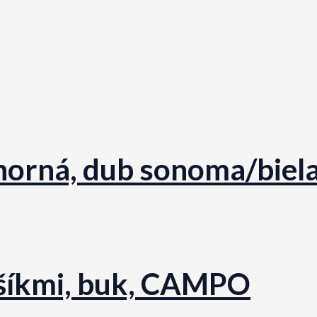
 horná, dub sonoma/bie
ošíkmi, buk, CAMPO