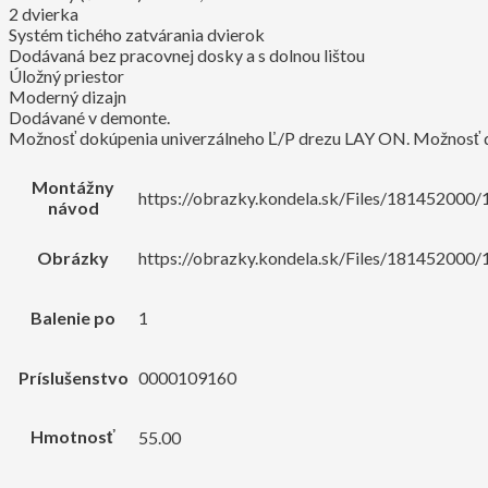
2 dvierka
Systém tichého zatvárania dvierok
Dodávaná bez pracovnej dosky a s dolnou lištou
Úložný priestor
Moderný dizajn
Dodávané v demonte.
Možnosť dokúpenia univerzálneho Ľ/P drezu LAY ON. Možnosť d
Montážny
https://obrazky.kondela.sk/Files/18145200
návod
Obrázky
https://obrazky.kondela.sk/Files/181452000/
Balenie po
1
Príslušenstvo
0000109160
Hmotnosť
55.00