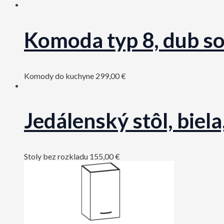
Komoda typ 8, dub 
Komody do kuchyne
299,00
€
Jedálenský stôl, bi
Stoly bez rozkladu
155,00
€