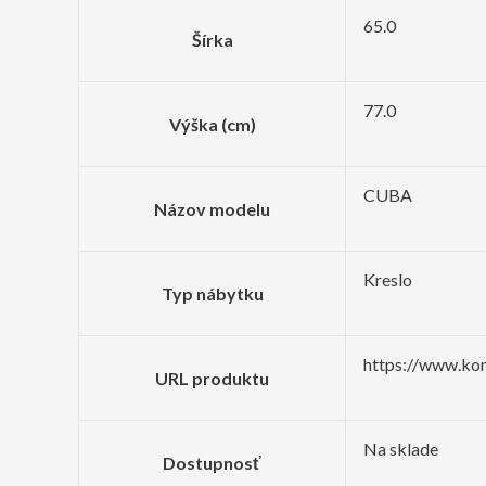
65.0
Šírka
77.0
Výška (cm)
CUBA
Názov modelu
Kreslo
Typ nábytku
https://www.kon
URL produktu
Na sklade
Dostupnosť