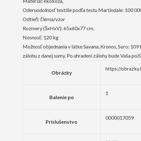
Materiál: ekokoža,
Oderuodolnosť textílie podľa testu Martindale: 100 0
Odtieň: čierna/vzor
Rozmery (ŠxHxV): 65x60x77 cm.
Nosnosť: 120 kg
Možnosť objednania v látke Savana, Kronos, Soro: 109 Eu
zálohu z danej sumy. Po uhradení zálohy bude Vaša po
https://obrazk
Obrázky
1
Balenie po
0000017059
Príslušenstvo