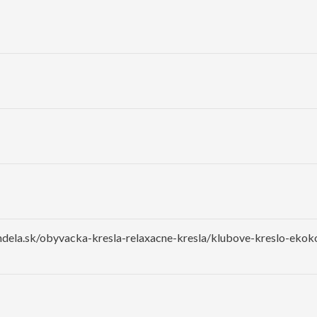
dela.sk/obyvacka-kresla-relaxacne-kresla/klubove-kreslo-ekoko