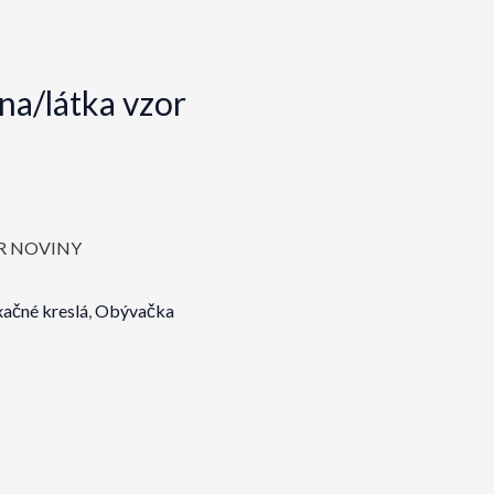
na/látka vzor
R NOVINY
xačné kreslá
,
Obývačka