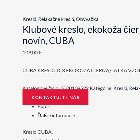
Kreslá
,
Relaxačné kreslá
,
Obývačka
Klubové kreslo, ekokoža čier
novín, CUBA
109,00
€
CUBA KRESLO D-8 EKOKOZA CIERNA/LATKA VZO
Katalógové číslo:
0000108522
Kategórie:
Kreslá
,
Rela
KONTAKTUJTE NÁS
Popis
Ďalšie informácie
Kreslo CUBA,