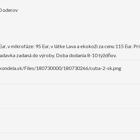
00 oderov
r, v mikrofáze: 95 Eur, v látke Lava a ekokoži za cenu 115 Eur. Pr
žiadavka zadaná do výroby. Doba dodania 8-10 týždňov.
y.kondela.sk/Files/180730000/180730266/cuba-2-sk.png