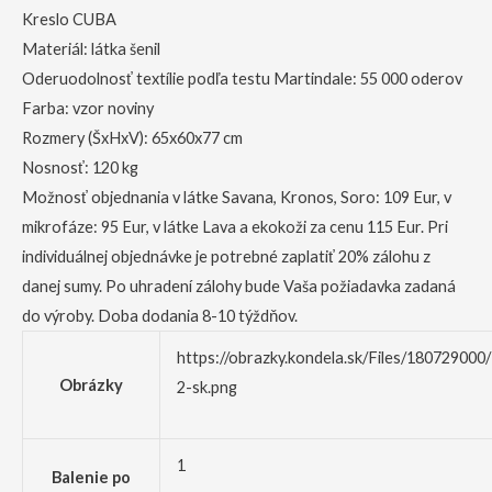
Kreslo CUBA
Materiál: látka šenil
Oderuodolnosť textílie podľa testu Martindale: 55 000 oderov
Farba: vzor noviny
Rozmery (ŠxHxV): 65x60x77 cm
Nosnosť: 120 kg
Možnosť objednania v látke Savana, Kronos, Soro: 109 Eur, v
mikrofáze: 95 Eur, v látke Lava a ekokoži za cenu 115 Eur. Pri
individuálnej objednávke je potrebné zaplatiť 20% zálohu z
danej sumy. Po uhradení zálohy bude Vaša požiadavka zadaná
do výroby. Doba dodania 8-10 týždňov.
https://obrazky.kondela.sk/Files/18072900
Obrázky
2-sk.png
1
Balenie po