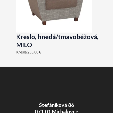
Kreslo, hnedá/tmavobéžová,
MILO
Kreslá
255,00
€
Štefániková 86
071 01 Michalovce