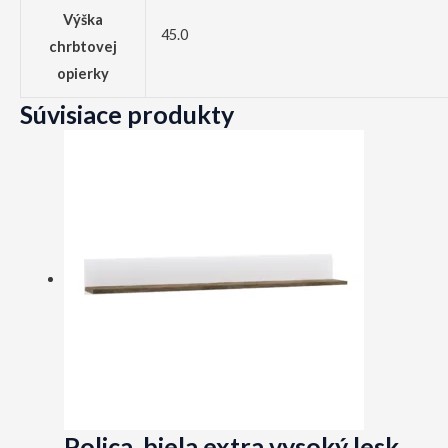
Výška
45.0
chrbtovej
opierky
Súvisiace produkty
Polica, biela extra vysoký lesk