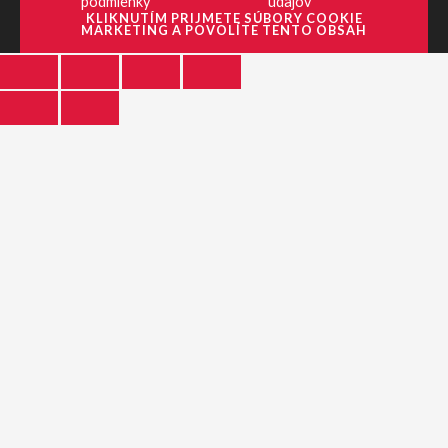
podmienky
údajov
KLIKNUTÍM PRIJMETE SÚBORY COOKIE
MARKETING A POVOLÍTE TENTO OBSAH