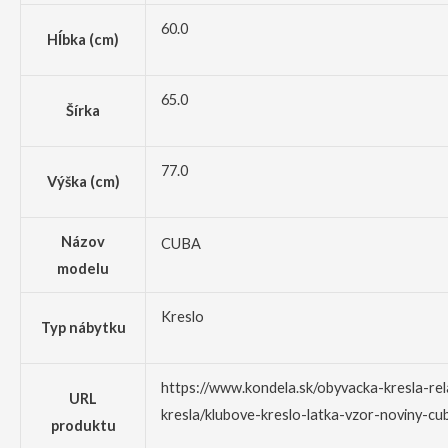
60.0
Hĺbka (cm)
65.0
Šírka
77.0
Výška (cm)
Názov
CUBA
modelu
Kreslo
Typ nábytku
https://www.kondela.sk/obyvacka-kresla-re
URL
kresla/klubove-kreslo-latka-vzor-noviny-cu
produktu