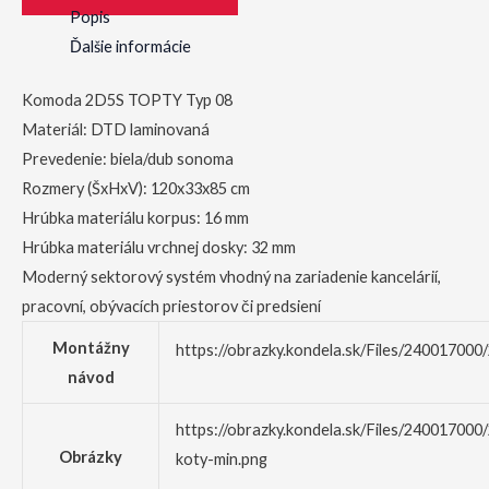
Popis
Ďalšie informácie
Komoda 2D5S TOPTY Typ 08
Materiál: DTD laminovaná
Prevedenie: biela/dub sonoma
Rozmery (ŠxHxV): 120x33x85 cm
Hrúbka materiálu korpus: 16 mm
Hrúbka materiálu vrchnej dosky: 32 mm
Moderný sektorový systém vhodný na zariadenie kancelárií,
pracovní, obývacích priestorov či predsiení
Montážny
https://obrazky.kondela.sk/Files/24001700
návod
https://obrazky.kondela.sk/Files/24001700
Obrázky
koty-min.png