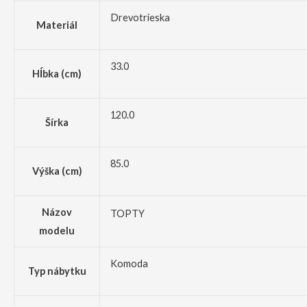
Drevotrieska
Materiál
33.0
Hĺbka (cm)
120.0
Šírka
85.0
Výška (cm)
Názov
TOPTY
modelu
Komoda
Typ nábytku