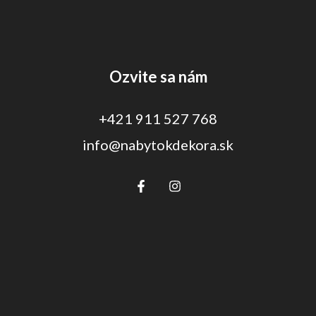
Ozvite sa nám
+421 911 527 768
info@nabytokdekora.sk