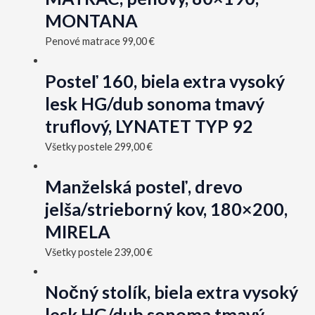
MONTANA
Penové matrace
99,00
€
Posteľ 160, biela extra vysoký
lesk HG/dub sonoma tmavý
truflový, LYNATET TYP 92
Všetky postele
299,00
€
Manželská posteľ, drevo
jelša/strieborný kov, 180×200,
MIRELA
Všetky postele
239,00
€
Nočný stolík, biela extra vysoký
lesk HG/dub sonoma tmavý