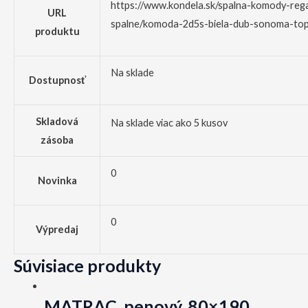
https://www.kondela.sk/spalna-komody-reg
URL
spalne/komoda-2d5s-biela-dub-sonoma-top
produktu
Na sklade
Dostupnosť
Skladová
Na sklade viac ako 5 kusov
zásoba
0
Novinka
0
Výpredaj
Súvisiace produkty
MATRAC, penový, 80×190,