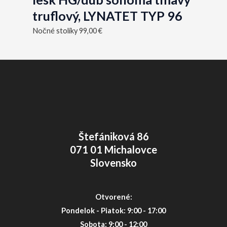
truflový, LYNATET TYP 96
Nočné stolíky
99,00
€
Štefániková 86
071 01 Michalovce
Slovensko
Otvorené:
Pondelok - Piatok: 9:00 - 17:00
Sobota: 9:00 - 12:00