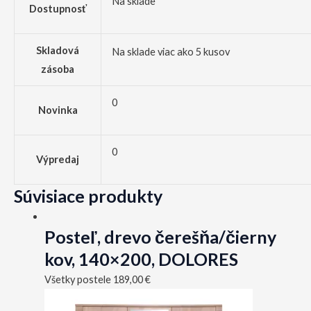
Na sklade
Dostupnosť
Skladová
Na sklade viac ako 5 kusov
zásoba
0
Novinka
0
Výpredaj
Súvisiace produkty
Posteľ, drevo čerešňa/čierny
kov, 140×200, DOLORES
Všetky postele
189,00
€