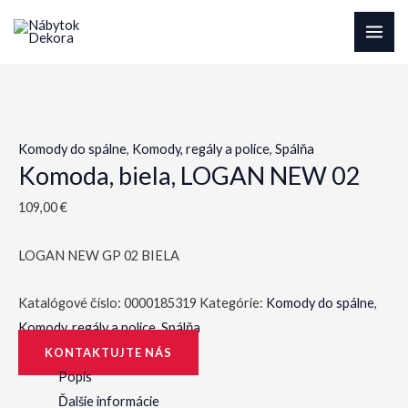
Preskočiť
na
MAI
obsah
ME
Komody do spálne
,
Komody, regály a police
,
Spálňa
Komoda, biela, LOGAN NEW 02
109,00
€
LOGAN NEW GP 02 BIELA
Katalógové číslo:
0000185319
Kategórie:
Komody do spálne
,
Komody, regály a police
,
Spálňa
KONTAKTUJTE NÁS
Popis
Ďalšie informácie