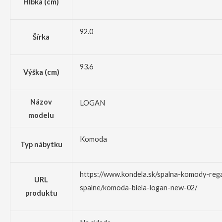
Hĺbka (cm)
92.0
Šírka
93.6
Výška (cm)
Názov
LOGAN
modelu
Komoda
Typ nábytku
https://www.kondela.sk/spalna-komody-reg
URL
spalne/komoda-biela-logan-new-02/
produktu