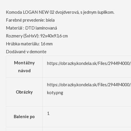
Komoda LOGAN NEW 02 dvojdverová, s jednym šuplíkom.
Farebné prevedenie: biela
Materiál : DTD laminovaná
Rozmery (ŠxHxV): 92x40x93,6 cm
Hrúbka materiálu: 16 mm
Dodávané v demonte
Montážny
https://obrazky.kondela.sk/Files/29449400
návod
https://obrazky.kondela.sk/Files/29449400
Obrázky
koty.png
1
Balenie po