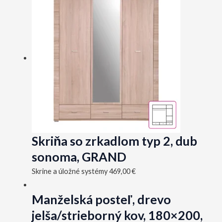
Skriňa so zrkadlom typ 2, dub
sonoma, GRAND
Skrine a úložné systémy
469,00
€
Manželská posteľ, drevo
jelša/strieborný kov, 180×200,