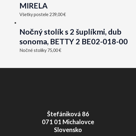
MIRELA
Všetky postele
239,00
€
Nočný stolík s 2 šuplíkmi, dub
sonoma, BETTY 2 BE02-018-00
Nočné stolíky
75,00
€
Štefániková 86
071 01 Michalovce
Slovensko