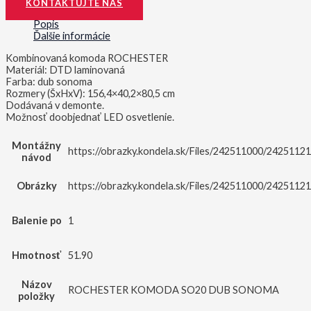
KONTAKTUJTE NÁS
Popis
Ďalšie informácie
Kombinovaná komoda ROCHESTER
Materiál: DTD laminovaná
Farba: dub sonoma
Rozmery (ŠxHxV): 156,4×40,2×80,5 cm
Dodávaná v demonte.
Možnosť doobjednať LED osvetlenie.
Montážny
https://obrazky.kondela.sk/Files/242511000/2425112
návod
Obrázky
https://obrazky.kondela.sk/Files/242511000/2425112
Balenie po
1
Hmotnosť
51.90
Názov
ROCHESTER KOMODA SO20 DUB SONOMA
položky