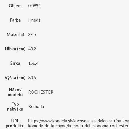
Objem
0.0994
Farba
Hnedá
Materiál
Sklo
Hĺbka (cm)
40.2
Šírka
156.4
Výška (cm)
80.5
Názov
ROCHESTER
modelu
Typ
Komoda
nábytku
URL
https://www.kondela.sk/kuchyna-a-jedalen-vitriny-ko
produktu
komody-do-kuchyne/komoda-dub-sonoma-rochester