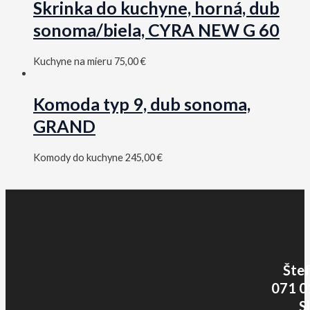
Skrinka do kuchyne, horná, dub
sonoma/biela, CYRA NEW G 60
Kuchyne na mieru
75,00
€
Komoda typ 9, dub sonoma,
GRAND
Komody do kuchyne
245,00
€
Šte
071 0
S