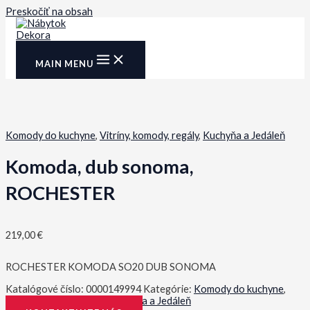
Preskočiť na obsah
MAIN MENU
Komody do kuchyne
,
Vitríny, komody, regály
,
Kuchyňa a Jedáleň
Komoda, dub sonoma,
ROCHESTER
219,00
€
ROCHESTER KOMODA SO20 DUB SONOMA
Katalógové číslo:
0000149994
Kategórie:
Komody do kuchyne
,
Vitríny, komody, regály
,
Kuchyňa a Jedáleň