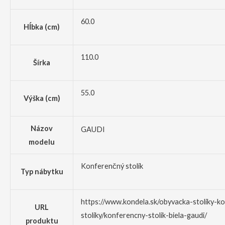
60.0
Hĺbka (cm)
110.0
Šírka
55.0
Výška (cm)
Názov
GAUDI
modelu
Konferenčný stolík
Typ nábytku
https://www.kondela.sk/obyvacka-stoliky-k
URL
stoliky/konferencny-stolik-biela-gaudi/
produktu