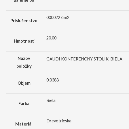
Balenie po
0000227562
Príslušenstvo
20.00
Hmotnosť
Názov
GAUDI KONFERENCNY STOLIK, BIELA
položky
0.0388
Objem
Biela
Farba
Drevotrieska
Materiál