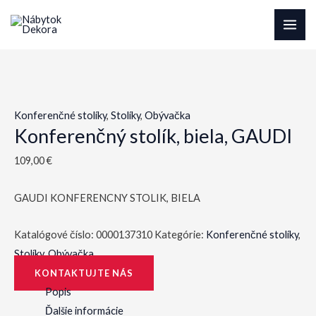
Preskočiť
na
MAI
obsah
ME
Konferenčné stolíky
,
Stolíky
,
Obývačka
Konferenčný stolík, biela, GAUDI
109,00
€
GAUDI KONFERENCNY STOLIK, BIELA
Katalógové číslo:
0000137310
Kategórie:
Konferenčné stolíky
,
Stolíky
,
Obývačka
KONTAKTUJTE NÁS
Popis
Ďalšie informácie