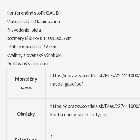
Konferenčný stolík GAUDI
Materiál: DTD laminovaná
Prevedenie: biela
Rozmery (ŠxHxV): 110x60x55 cm.
Hrúbka materiálu: 16 mm
Kvalitný slovenský výrobok.
Dodávaný v demonte.
https://obrazky.kondela.sk/Files/22741100
Montážny
navod-gaudi.pdf
návod
https://obrazky.kondela.sk/Files/227411000
Obrázky
konferencny-stolik-koty.png
1