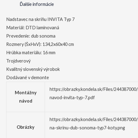
Ďalšie informácie
Nadstavec na skriňu INVITA Typ 7
Materiál: DTD laminovaná
Prevedenie: dub sonoma
Rozmery (ŠxHxV): 134,2x60x40 cm
Hrúbka materiálu: 16 mm
Trojdverový
Kvalitný slovenský výrobok
Dodávané v demonte
https://obrazky.kondela.sk/Files/24438700
Montážny
navod-invita-typ-7.pdf
návod
https://obrazky.kondela.sk/Files/24438700
Obrázky
na-skrinu-dub-sonoma-typ7-koty.png