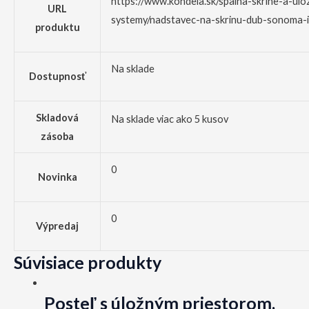
https://www.kondela.sk/spalna-skrine-a-ulo
URL
systemy/nadstavec-na-skrinu-dub-sonoma-i
produktu
Na sklade
Dostupnosť
Skladová
Na sklade viac ako 5 kusov
zásoba
0
Novinka
0
Výpredaj
Súvisiace produkty
Posteľ s úložným priestorom,