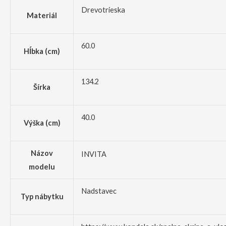
Drevotrieska
Materiál
60.0
Hĺbka (cm)
134.2
Šírka
40.0
Výška (cm)
Názov
INVITA
modelu
Nadstavec
Typ nábytku