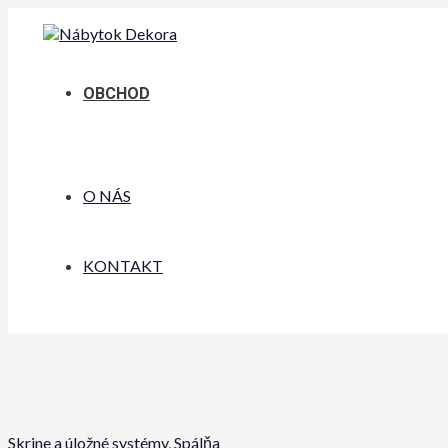
Preskočiť
na
obsah
OBCHOD
O NÁS
KONTAKT
Skrine a úložné systémy
,
Spálňa