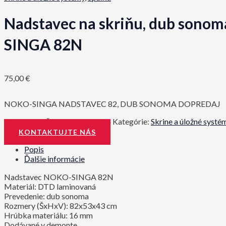
Nadstavec na skriňu, dub sono
SINGA 82N
75,00
€
NOKO-SINGA NADSTAVEC 82, DUB SONOMA DOPREDAJ
Katalógové číslo:
0000099024
Kategórie:
Skrine a úložné systé
KONTAKTUJTE NÁS
Popis
Ďalšie informácie
Nadstavec NOKO-SINGA 82N
Materiál: DTD laminovaná
Prevedenie: dub sonoma
Rozmery (ŠxHxV): 82x53x43 cm
Hrúbka materiálu: 16 mm
Dodávané v demonte.