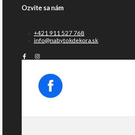
Ozvite sa nám
+421 911 527 768
info@nabytokdekora.sk