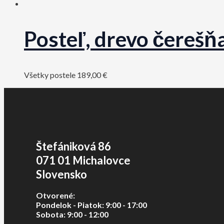
Posteľ, drevo čereš
Všetky postele
189,00
€
Štefániková 86
071 01 Michalovce
Slovensko
Otvorené:
Pondelok - Piatok: 9:00 - 17:00
Sobota: 9:00 - 12:00