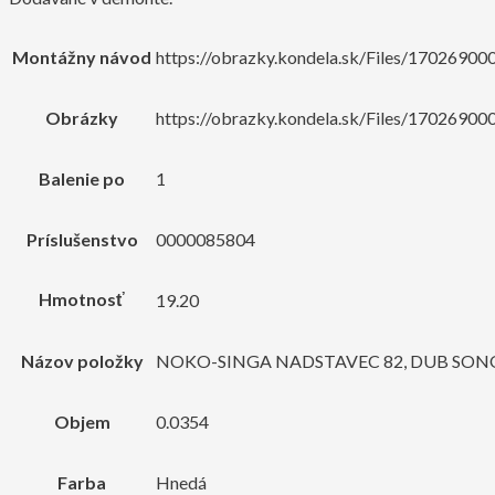
Montážny návod
https://obrazky.kondela.sk/Files/170269
Obrázky
https://obrazky.kondela.sk/Files/17026900
Balenie po
1
Príslušenstvo
0000085804
Hmotnosť
19.20
Názov položky
NOKO-SINGA NADSTAVEC 82, DUB SO
Objem
0.0354
Farba
Hnedá