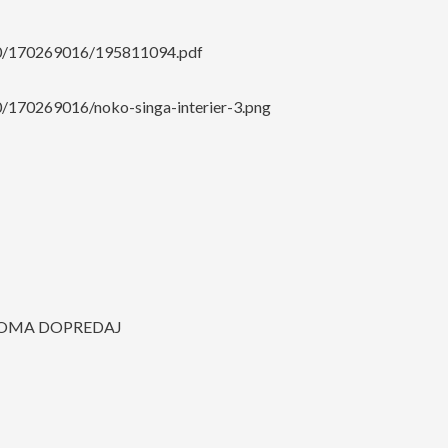
000/170269016/195811094.pdf
0/170269016/noko-singa-interier-3.png
NOMA DOPREDAJ