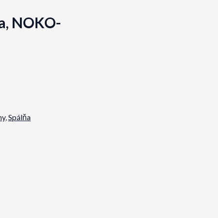
ma, NOKO-
my
,
Spálňa