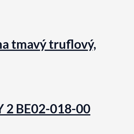
a tmavý truflový,
TY 2 BE02-018-00