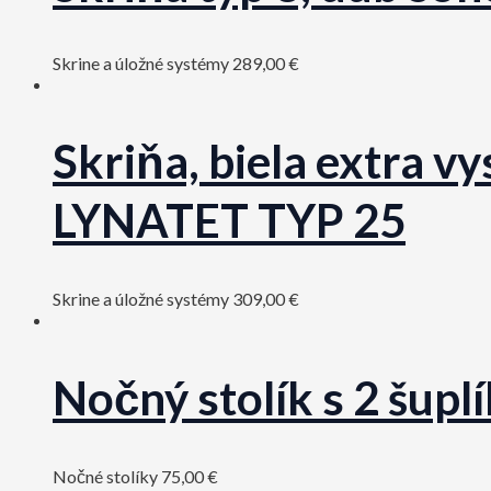
Skrine a úložné systémy
289,00
€
Skriňa, biela extra 
LYNATET TYP 25
Skrine a úložné systémy
309,00
€
Nočný stolík s 2 šup
Nočné stolíky
75,00
€