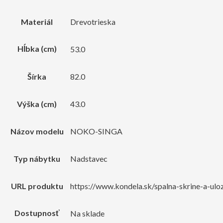
Materiál
Drevotrieska
Hĺbka (cm)
53.0
Šírka
82.0
Výška (cm)
43.0
Názov modelu
NOKO-SINGA
Typ nábytku
Nadstavec
URL produktu
https://www.kondela.sk/spalna-skrine-a-ul
Dostupnosť
Na sklade