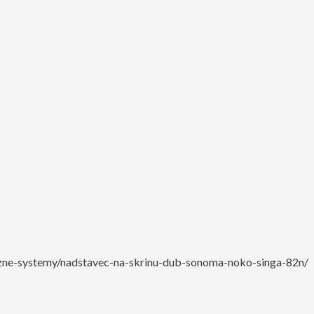
ozne-systemy/nadstavec-na-skrinu-dub-sonoma-noko-singa-82n/