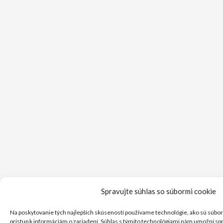
Spravujte súhlas so súbormi cookie
Na poskytovanie tých najlepších skúseností používame technológie, ako sú súbor
prístup k informáciám o zariadení. Súhlas s týmito technológiami nám umožní spr