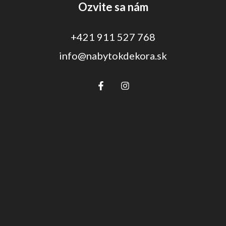
Ozvite sa nám
+421 911 527 768
info@nabytokdekora.sk