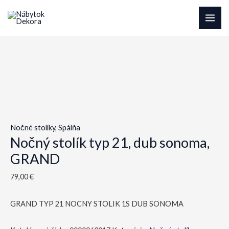
Preskočiť
na
MAI
obsah
ME
Nočné stolíky
,
Spálňa
Nočný stolík typ 21, dub sonoma,
GRAND
79,00
€
GRAND TYP 21 NOCNY STOLIK 1S DUB SONOMA