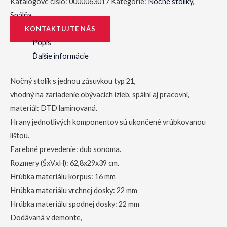
Katalógové číslo:
0000063017
Kategórie:
Nočné stolíky
,
Spálňa
KONTAKTUJTE NÁS
Popis
Ďalšie informácie
Nočný stolík s jednou zásuvkou typ 21,
vhodný na zariadenie obývacích izieb, spální aj pracovní,
materiál: DTD laminovaná.
Hrany jednotlivých komponentov sú ukončené vrúbkovanou
lištou.
Farebné prevedenie: dub sonoma.
Rozmery (ŠxVxH): 62,8x29x39 cm.
Hrúbka materiálu korpus: 16 mm
Hrúbka materiálu vrchnej dosky: 22 mm
Hrúbka materiálu spodnej dosky: 22 mm
Dodávaná v demonte,