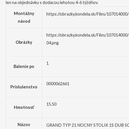
len na objednávku s dodacou lehotou 4-6 týždňov.
Montážny
https://obrazky.kondela.sk/Files/10701400
návod
https://obrazky.kondela.sk/Files/107014000
Obrázky
04.png
1
Balenie po
0000062661
Príslušenstvo
15.50
Hmotnosť
Názov
GRAND TYP 21 NOCNY STOLIK 1S DUB 